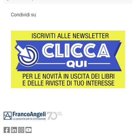
Condividi su:
Footer