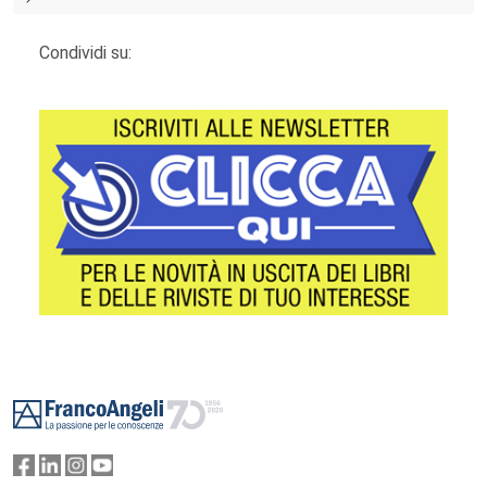
Condividi su:
Footer