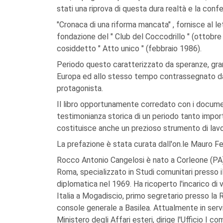
stati una riprova di questa dura realtà e la con
"Cronaca di una riforma mancata" , fornisce al l
fondazione del " Club del Coccodrillo " (ottobre 1
cosiddetto " Atto unico " (febbraio 1986).
Periodo questo caratterizzato da speranze, grand
Europa ed allo stesso tempo contrassegnato da u
protagonista.
Il libro opportunamente corredato con i documen
testimonianza storica di un periodo tanto impor
costituisce anche un prezioso strumento di lavo
La prefazione è stata curata dall'on.le Mauro Fer
Rocco Antonio Cangelosi è nato a Corleone (PA) n
Roma, specializzato in Studi comunitari presso il
diplomatica nel 1969. Ha ricoperto l'incarico di 
Italia a Mogadiscio, primo segretario presso l
console generale a Basilea. Attualmente in servi
Ministero degli Affari esteri, dirige l'Ufficio 