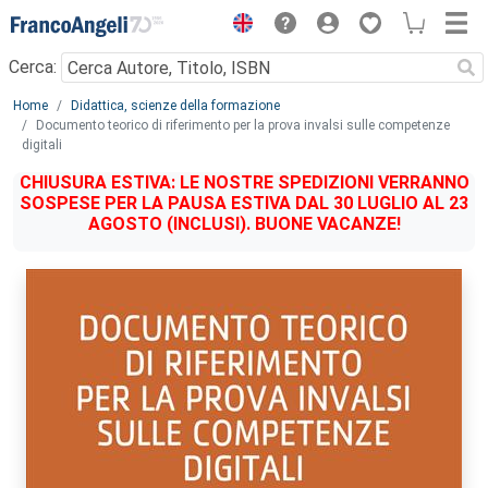
Menu
Cerca:
Main content
Home
Didattica, scienze della formazione
Documento teorico di riferimento per la prova invalsi sulle competenze
digitali
CHIUSURA ESTIVA: LE NOSTRE SPEDIZIONI VERRANNO
SOSPESE PER LA PAUSA ESTIVA DAL 30 LUGLIO AL 23
AGOSTO (INCLUSI). BUONE VACANZE!