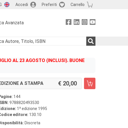
G
Accedi
Preferiti
Carrello
ca Avanzata
GLIO AL 23 AGOSTO (INCLUSI). BUONE
20,00
EDIZIONE A STAMPA
Pagine:
144
ISBN:
9788820493530
a
Edizione:
1
edizione 1995
Codice editore:
130.10
Disponibilità:
Discreta