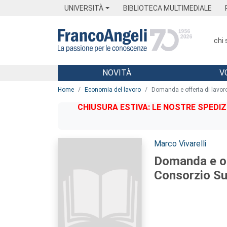
Menu
Main content
Footer
Menu
UNIVERSITÀ
BIBLIOTECA MULTIMEDIALE
chi
NOVITÀ
V
Main content
Home
Economia del lavoro
Domanda e offerta di lavor
CHIUSURA ESTIVA: LE NOSTRE SPEDIZ
Autori:
Marco Vivarelli
Domanda e of
Consorzio Su