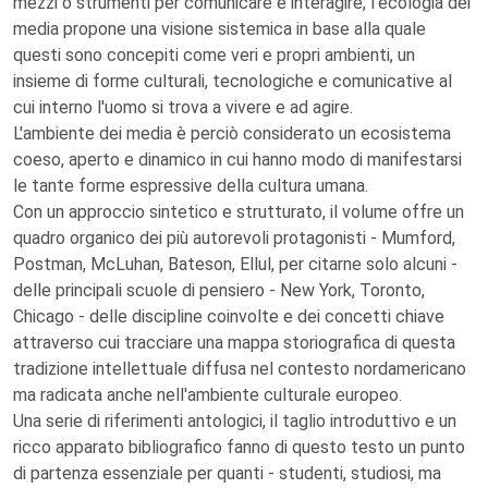
mezzi o strumenti per comunicare e interagire, l'ecologia dei
media propone una visione sistemica in base alla quale
questi sono concepiti come veri e propri ambienti, un
insieme di forme culturali, tecnologiche e comunicative al
cui interno l'uomo si trova a vivere e ad agire.
L'ambiente dei media è perciò considerato un ecosistema
coeso, aperto e dinamico in cui hanno modo di manifestarsi
le tante forme espressive della cultura umana.
Con un approccio sintetico e strutturato, il volume offre un
quadro organico dei più autorevoli protagonisti - Mumford,
Postman, McLuhan, Bateson, Ellul, per citarne solo alcuni -
delle principali scuole di pensiero - New York, Toronto,
Chicago - delle discipline coinvolte e dei concetti chiave
attraverso cui tracciare una mappa storiografica di questa
tradizione intellettuale diffusa nel contesto nordamericano
ma radicata anche nell'ambiente culturale europeo.
Una serie di riferimenti antologici, il taglio introduttivo e un
ricco apparato bibliografico fanno di questo testo un punto
di partenza essenziale per quanti - studenti, studiosi, ma