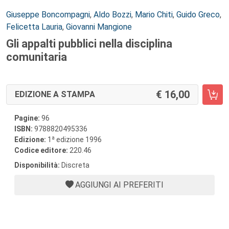
Autori:
Giuseppe Boncompagni
,
Aldo Bozzi
,
Mario Chiti
,
Guido Greco
,
Felicetta Lauria
,
Giovanni Mangione
Gli appalti pubblici nella disciplina
comunitaria
16,00
EDIZIONE A STAMPA
Pagine:
96
ISBN:
9788820495336
a
Edizione:
1
edizione 1996
Codice editore:
220.46
Disponibilità:
Discreta
AGGIUNGI AI PREFERITI