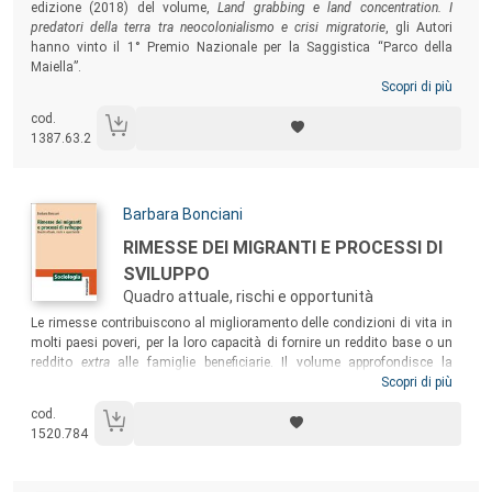
edizione (2018) del volume,
Land grabbing e land concentration. I
predatori della terra tra neocolonialismo e crisi migratorie
, gli Autori
hanno vinto il 1° Premio Nazionale per la Saggistica “Parco della
Maiella”.
Scopri di più
cod.
1387.63.2
Autori:
Barbara Bonciani
Titolo:
RIMESSE DEI MIGRANTI E PROCESSI DI
SVILUPPO
Quadro attuale, rischi e opportunità
Sommario:
Le rimesse contribuiscono al miglioramento delle condizioni di vita in
molti paesi poveri, per la loro capacità di fornire un reddito base o un
reddito
extra
alle famiglie beneficiarie. Il volume approfondisce la
relazione esistente fra rimesse dei migranti e processi di sviluppo nei
Scopri di più
paesi di provenienza delle migrazioni, analizzando se e come le
cod.
rimesse possano incidere sulla capacità di trasformazione delle
1520.784
società dei paesi in via di sviluppo e divenire strumento a supporto di
processi di autodeterminazione economica e sociale dal basso.