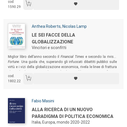
cod.
del diritto amministrativo dell’ambiente, nazionale ed europeo, e i suoi
1590.29
mutamenti nell’assicurare il rafforzamento di tale modello.
Autori:
Anthea Roberts
,
Nicolas Lamp
Titolo:
LE SEI FACCE DELLA
GLOBALIZZAZIONE
Vincitori e sconfitti
Sommario:
Miglior libro dell’anno secondo il
Financial Times
e secondo la rivista
Fortune
. Una guida che, superando gli infuocati dibattiti pubblici sulle
virtù e i vizi della globalizzazione economica, rivela le linee di frattura
che ci dividono e i punti di accordo che potrebbero unirci. Sia i fautori
cod.
che i critici della globalizzazione usciranno cambiati da questa lettura.
1802.22
Autori:
Fabio Masini
Titolo:
ALLA RICERCA DI UN NUOVO
PARADIGMA DI POLITICA ECONOMICA
Italia, Europa, mondo 2020-2022