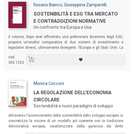
Autori:
Rosario Bianco
,
Giuseppina Zamparelli
Titolo:
SOSTENIBILITÀ E ESG TRA MERCATO
E CONTRADDIZIONI NORMATIVE
Un confronto tra Europa e Usa
Sommario:
Il volume, dopo aver affrontato una preliminare disamina degli ESG,
propone un’analisi comparativa di due sistemi di investimento e
legislativi diversi, ultimamente divergenti: l’Europa e gli Stati Uniti. La
prospettiva di analisi è innovativa in quanto i due contesti territoriali
cod.
hanno percezioni e soprattutto fasi evolutive molto differenti in
365.1323
riferimento agli ESG.
Autori:
Monica Cocconi
Titolo:
LA REGOLAZIONE DELL'ECONOMIA
CIRCOLARE
Sostenibilità e nuovi paradigmi di sviluppo
Sommario:
Attraverso l’accrescimento della sostenibilità dello sviluppo europeo si
concretizza la visione di un modello più coerente con la tradizione
democratica europea, caratterizzata dalla garanzia dei diritti
universali e dalla ricerca di equità sociale. Il saggio individua il ruolo