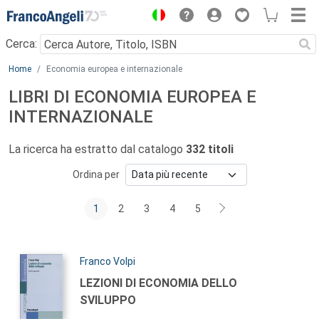
Menu
Cerca:
Main content
Home
Economia europea e internazionale
LIBRI DI ECONOMIA EUROPEA E
INTERNAZIONALE
La ricerca ha estratto dal catalogo
332 titoli
Ordina per
1
2
3
4
5
Autori:
Franco Volpi
Titolo:
LEZIONI DI ECONOMIA DELLO
SVILUPPO