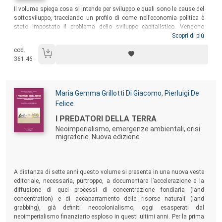
Sommario:
Il volume spiega cosa si intende per sviluppo e quali sono le cause del
sottosviluppo, tracciando un profilo di come nell’economia politica è
stato impostato il problema dello sviluppo capitalistico. Vengono
analizzati i fattori che possono determinare il passaggio dal
Scopri di più
sottosviluppo allo sviluppo, dedicando particolare attenzione al
cod.
contesto istituzionale, aspetto a lungo trascurato dalle teorie
361.46
economiche dominanti.
Autori:
Maria Gemma Grillotti Di Giacomo
,
Pierluigi De
Felice
Titolo:
I PREDATORI DELLA TERRA
Neoimperialismo, emergenze ambientali, crisi
migratorie. Nuova edizione
Sommario:
A distanza di sette anni questo volume si presenta in una nuova veste
editoriale, necessaria, purtroppo, a documentare l’accelerazione e la
diffusione di quei processi di concentrazione fondiaria (land
concentration) e di accaparramento delle risorse naturali (land
grabbing), già definiti neocolonialismo, oggi esasperati dal
neoimperialismo finanziario esploso in questi ultimi anni. Per la prima