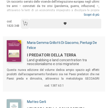
Sommario:
Un racconto serrato delle vicende dell’integrazione europea negli ultimi
tre anni – connotati da tre crisi (pandemia, guerra, inflazione) –,
attraverso le lenti di un economista impegnato a divulgare le proprie
competenze al grande pubblico. Un esperimento fallito, secondo
Scopri di più
l’Autore, ma che ci restituisce con straordinaria lucidità il clima di
cod.
crescenti aspettative, improvvise disillusioni, nuove speranze; dal
1820.348
quale provare a immaginare l’idea di Europa che nei prossimi anni si
verrà costruendo.
Autori:
Maria Gemma Grillotti Di Giacomo
,
Pierluigi De
Felice
Titolo:
I PREDATORI DELLA TERRA
Land grabbing e land concentration tra
neocolonialismo e crisi migratorie
Sommario:
Questa nuova edizione del volume dedica ampio spazio agli effetti
prodotti dall’accaparramento fondiario sia nei Paesi predatori che nei
Paesi preda e dimostra, attraverso la metodologia GECOAGRI
LANDITALY, che land grabbing e land concentration, pur non essendo
cod. 1387.63.1
“facce della stessa medaglia”, hanno uguali radici e potranno trovare
una soluzione comune.
Autori:
Matteo Gerli