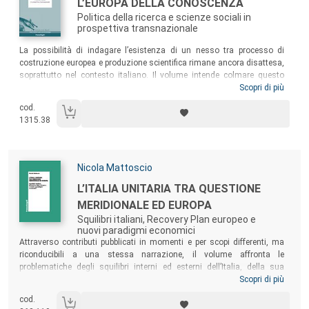
Titolo:
L’EUROPA DELLA CONOSCENZA
Politica della ricerca e scienze sociali in
prospettiva transnazionale
Sommario:
La possibilità di indagare l’esistenza di un nesso tra processo di
costruzione europea e produzione scientifica rimane ancora disattesa,
soprattutto nel contesto italiano. Il volume intende colmare questo
vuoto attraverso un percorso di ricerca fondato su una
Scopri di più
“triangolazione” tra le prospettive sociologiche relative ai processi
cod.
culturali e comunicativi, alla formazione e circolazione delle idee e
1315.38
della conoscenza e all’integrazione europea. Il libro si focalizza in
particolare sulle
scienze sociali
, il cui ruolo emerge sia in relazione alla
loro applicabilità, sia come riserva di significati e di artefatti empirici a
supporto della costruzione di uno
spazio pubblico europeo
.
Autori:
Nicola Mattoscio
Titolo:
L’ITALIA UNITARIA TRA QUESTIONE
MERIDIONALE ED EUROPA
Squilibri italiani, Recovery Plan europeo e
nuovi paradigmi economici
Sommario:
Attraverso contributi pubblicati in momenti e per scopi differenti, ma
riconducibili a una stessa narrazione, il volume affronta le
problematiche degli squilibri interni ed esterni dell’Italia, della sua
insufficiente capacità innovativa e realizzativa di sistemi
Scopri di più
infrastrutturali di rilevanza strategica, sia materiali che immateriali.
cod.
Gravi inadeguatezze che potrebbero, finalmente, trovare nel
Recovery