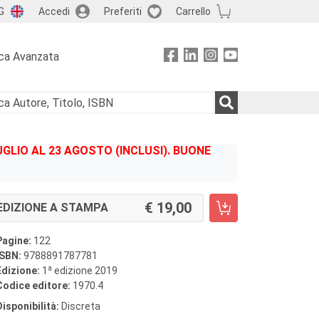
G
Accedi
Preferiti
Carrello
ca Avanzata
GLIO AL 23 AGOSTO (INCLUSI). BUONE
19,00
EDIZIONE A STAMPA
Pagine:
122
ISBN:
9788891787781
a
Edizione:
1
edizione 2019
Codice editore:
1970.4
Disponibilità:
Discreta