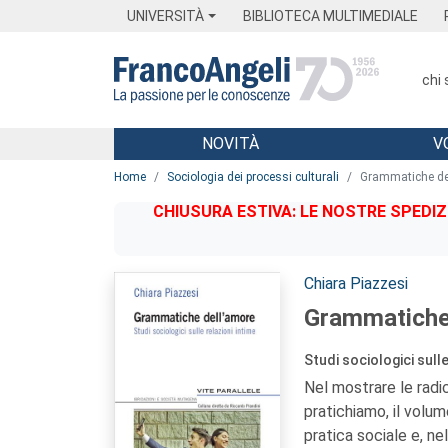
Menu
Main content
Footer
Menu
UNIVERSITÀ
BIBLIOTECA MULTIMEDIALE
chi
NOVITÀ
V
Main content
Home
Sociologia dei processi culturali
Grammatiche de
CHIUSURA ESTIVA: LE NOSTRE SPEDIZ
Autori:
Chiara Piazzesi
Grammatiche 
Studi sociologici sulle
Nel mostrare le radi
pratichiamo, il volu
pratica sociale e, n