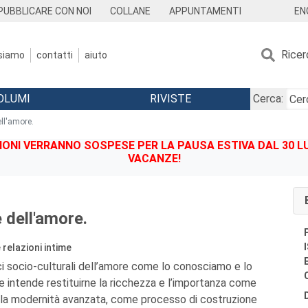
EN
PUBBLICARE CON NOI
COLLANE
APPUNTAMENTI
Ricer
 siamo
contatti
aiuto
OLUMI
RIVISTE
Cerca:
ll'amore.
IONI VERRANNO SOSPESE PER LA PAUSA ESTIVA DAL 30 LU
VACANZE!
dell'amore.
 relazioni intime
ci socio-culturali dell’amore come lo conosciamo e lo
me intende restituirne la ricchezza e l’importanza come
ella modernità avanzata, come processo di costruzione