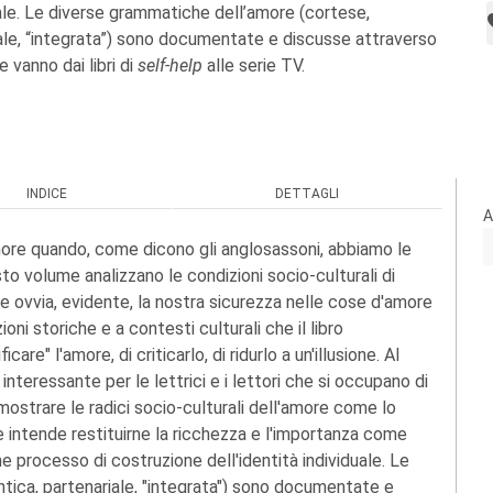
uale. Le diverse grammatiche dell’amore (cortese,
ale, “integrata”) sono documentate e discusse attraverso
e vanno dai libri di
self-help
alle serie TV.
INDICE
DETTAGLI
A
amore quando, come dicono gli anglosassoni, abbiamo le
sto volume analizzano le condizioni socio-culturali di
e ovvia, evidente, la nostra sicurezza nelle cose d'amore
oni storiche e a contesti culturali che il libro
are" l'amore, di criticarlo, di ridurlo a un'illusione. Al
interessante per le lettrici e i lettori che si occupano di
 mostrare le radici socio-culturali dell'amore come lo
 intende restituirne la ricchezza e l'importanza come
e processo di costruzione dell'identità individuale. Le
tica, partenariale, "integrata") sono documentate e