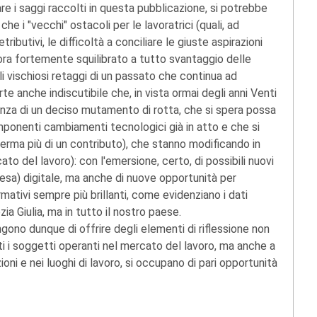
are i saggi raccolti in questa pubblicazione, si potrebbe
e i "vecchi" ostacoli per le lavoratrici (quali, ad
retributivi, le difficoltà a conciliare le giuste aspirazioni
cora fortemente squilibrato a tutto svantaggio delle
 vischiosi retaggi di un passato che continua ad
arte anche indiscutibile che, in vista ormai degli anni Venti
genza di un deciso mutamento di rotta, che si spera possa
imponenti cambiamenti tecnologici già in atto e che si
fferma più di un contributo), che stanno modificando in
ato del lavoro): con l'emersione, certo, di possibili nuovi
presa) digitale, ma anche di nuove opportunità per
rmativi sempre più brillanti, come evidenziano i dati
zia Giulia, ma in tutto il nostro paese.
ongono dunque di offrire degli elementi di riflessione non
tutti i soggetti operanti nel mercato del lavoro, ma anche a
uzioni e nei luoghi di lavoro, si occupano di pari opportunità