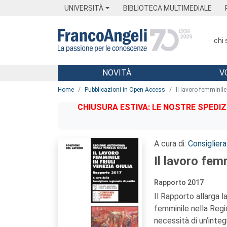
Menu
Main content
Footer
Menu
UNIVERSITÀ
BIBLIOTECA MULTIMEDIALE
chi
NOVITÀ
V
Main content
Home
Pubblicazioni in Open Access
Il lavoro femminile 
CHIUSURA ESTIVA: LE NOSTRE SPEDIZ
A cura di:
Consigliera
Il lavoro femm
Rapporto 2017
Il Rapporto allarga l
femminile nella Regi
necessità di un’integ