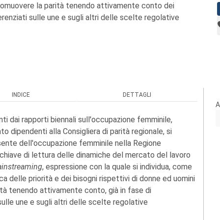
i promuovere la parità tenendo attivamente conto dei
erenziati sulle une e sugli altri delle scelte regolative
INDICE
DETTAGLI
A
ti dai rapporti biennali sull'occupazione femminile,
o dipendenti alla Consigliera di parità regionale, si
resente dell'occupazione femminile nella Regione
 chiave di lettura delle dinamiche del mercato del lavoro
instreaming
, espressione con la quale si individua, come
a delle priorità e dei bisogni rispettivi di donne ed uomini
arità tenendo attivamente conto, già in fase di
sulle une e sugli altri delle scelte regolative