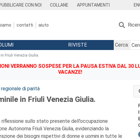
EN
PUBBLICARE CON NOI
COLLANE
APPUNTAMENTI
Ricer
 siamo
contatti
aiuto
OLUMI
RIVISTE
Cerca:
in Friuli Venezia Giulia.
IONI VERRANNO SOSPESE PER LA PAUSA ESTIVA DAL 30 LU
VACANZE!
 regionale di parità
inile in Friuli Venezia Giulia.
a riflessione sullo stato presente dell’occupazione
one Autonoma Friuli Venezia Giulia, evidenziando la
razione dei bisogni rispettivi di donne e uomini in tutte le