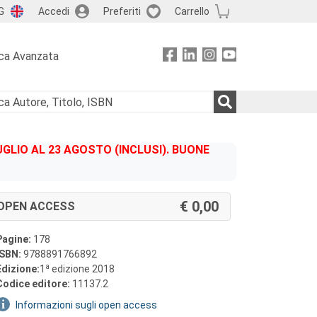
G
Accedi
Preferiti
Carrello
ca Avanzata
GLIO AL 23 AGOSTO (INCLUSI). BUONE
0,00
OPEN ACCESS
Pagine:
178
ISBN:
9788891766892
a
Edizione:
1
edizione 2018
Codice editore:
11137.2
Informazioni sugli open access