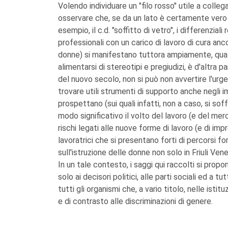
Volendo individuare un "filo rosso" utile a colleg
osservare che, se da un lato è certamente vero ch
esempio, il c.d. "soffitto di vetro", i differenziali 
professionali con un carico di lavoro di cura an
donne) si manifestano tuttora ampiamente, quali
alimentarsi di stereotipi e pregiudizi, è d'altra p
del nuovo secolo, non si può non avvertire l'ur
trovare utili strumenti di supporto anche negli 
prospettano (sui quali infatti, non a caso, si so
modo significativo il volto del lavoro (e del merc
rischi legati alle nuove forme di lavoro (e di im
lavoratrici che si presentano forti di percorsi fo
sull'istruzione delle donne non solo in Friuli Vene
In un tale contesto, i saggi qui raccolti si prop
solo ai decisori politici, alle parti sociali ed a 
tutti gli organismi che, a vario titolo, nelle istit
e di contrasto alle discriminazioni di genere.