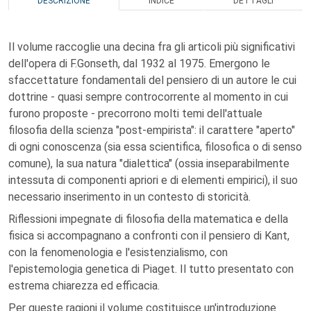
DESCRIZIONE
INDICE
DETTAGLI
Il volume raccoglie una decina fra gli articoli più significativi
dell'opera di F.Gonseth, dal 1932 al 1975. Emergono le
sfaccettature fondamentali del pensiero di un autore le cui
dottrine - quasi sempre controcorrente al momento in cui
furono proposte - precorrono molti temi dell'attuale
filosofia della scienza "post-empirista": il carattere "aperto"
di ogni conoscenza (sia essa scientifica, filosofica o di senso
comune), la sua natura "dialettica" (ossia inseparabilmente
intessuta di componenti apriori e di elementi empirici), il suo
necessario inserimento in un contesto di storicità.
Riflessioni impegnate di filosofia della matematica e della
fisica si accompagnano a confronti con il pensiero di Kant,
con la fenomenologia e l'esistenzialismo, con
l'epistemologia genetica di Piaget. Il tutto presentato con
estrema chiarezza ed efficacia.
Per queste ragioni il volume costituisce un'introduzione