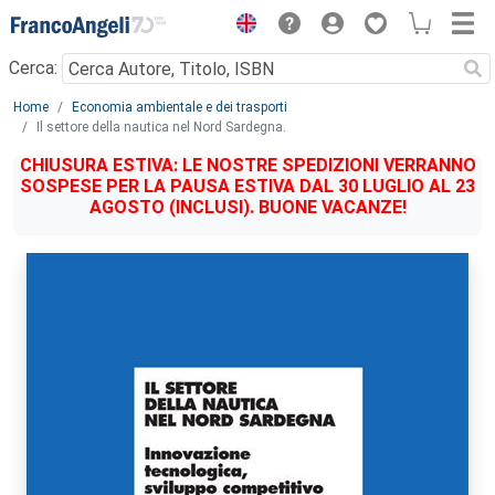
Menu
Cerca:
Main content
Home
Economia ambientale e dei trasporti
Il settore della nautica nel Nord Sardegna.
CHIUSURA ESTIVA: LE NOSTRE SPEDIZIONI VERRANNO
SOSPESE PER LA PAUSA ESTIVA DAL 30 LUGLIO AL 23
AGOSTO (INCLUSI). BUONE VACANZE!