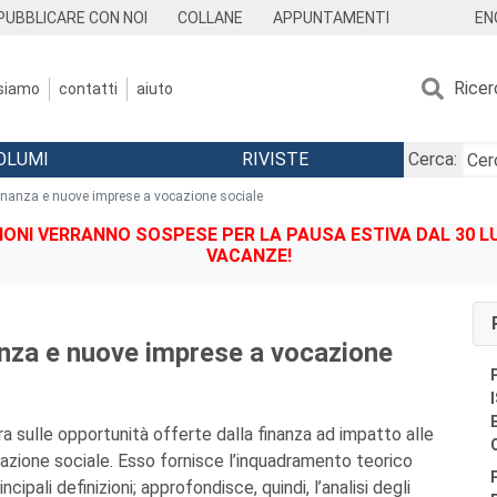
EN
PUBBLICARE CON NOI
COLLANE
APPUNTAMENTI
Ricer
 siamo
contatti
aiuto
OLUMI
RIVISTE
Cerca:
finanza e nuove imprese a vocazione sociale
IONI VERRANNO SOSPESE PER LA PAUSA ESTIVA DAL 30 LU
VACANZE!
anza e nuove imprese a vocazione
ra sulle opportunità offerte dalla finanza ad impatto alle
zione sociale. Esso fornisce l’inquadramento teorico
ncipali definizioni; approfondisce, quindi, l’analisi degli