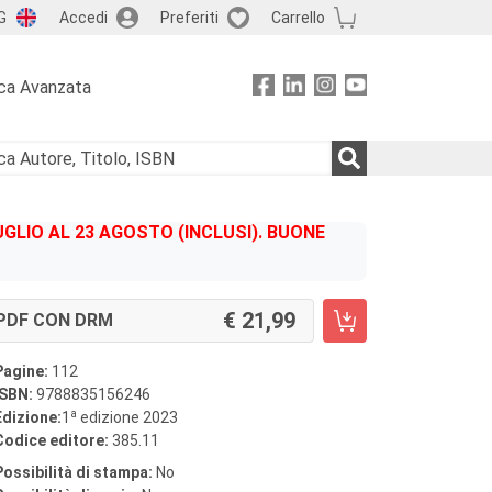
G
Accedi
Preferiti
Carrello
ca Avanzata
GLIO AL 23 AGOSTO (INCLUSI). BUONE
21,99
PDF CON DRM
Pagine:
112
ISBN:
9788835156246
a
Edizione:
1
edizione 2023
Codice editore:
385.11
Possibilità di stampa:
No