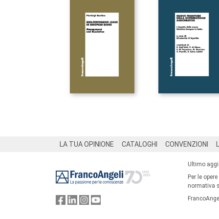
Footer
LA TUA OPINIONE
CATALOGHI
CONVENZIONI
Ultimo agg
Per le opere
normativa su
FrancoAngel