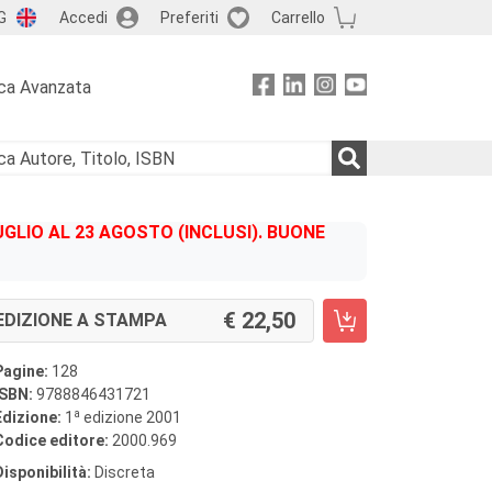
G
Accedi
Preferiti
Carrello
ca Avanzata
GLIO AL 23 AGOSTO (INCLUSI). BUONE
22,50
EDIZIONE A STAMPA
Pagine:
128
ISBN:
9788846431721
a
Edizione:
1
edizione 2001
Codice editore:
2000.969
Disponibilità:
Discreta