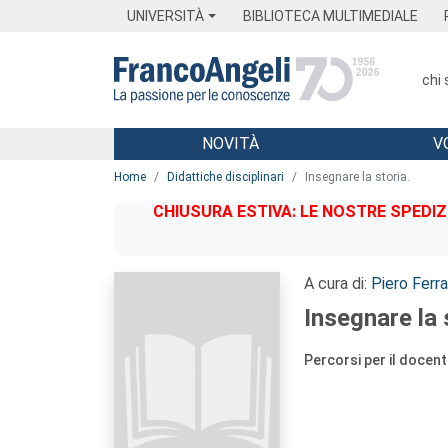
Menu
Main content
Footer
Menu
UNIVERSITÀ
BIBLIOTECA MULTIMEDIALE
chi
NOVITÀ
V
Main content
Home
Didattiche disciplinari
Insegnare la storia.
CHIUSURA ESTIVA: LE NOSTRE SPEDIZ
A cura di:
Piero Ferra
Insegnare la 
Percorsi per il docen