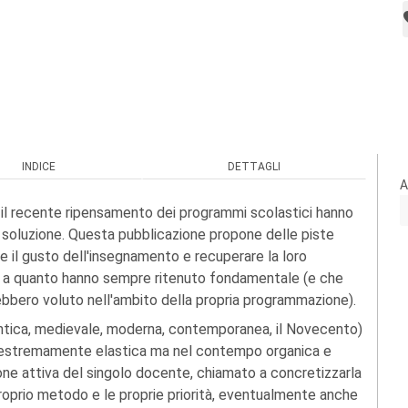
INDICE
DETTAGLI
A
e il recente ripensamento dei programmi scolastici hanno
 soluzione. Questa pubblicazione propone delle piste
re il gusto dell'insegnamento e recuperare la loro
iare a quanto hanno sempre ritenuto fondamentale (e che
rebbero voluto nell'ambito della propria programmazione).
 antica, medievale, moderna, contemporanea, il Novecento)
iva estremamente elastica ma nel contempo organica e
ione attiva del singolo docente, chiamato a concretizzarla
proprio metodo e le proprie priorità, eventualmente anche