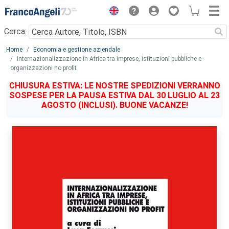
Menu
Cerca:
Main content
Home
Economia e gestione aziendale
Internazionalizzazione in Africa tra imprese, istituzioni pubbliche e
organizzazioni no profit
CHIUSURA ESTIVA: LE NOSTRE SPEDIZIONI VERRANNO
SOSPESE PER LA PAUSA ESTIVA DAL 30 LUGLIO AL 23
AGOSTO (INCLUSI). BUONE VACANZE!