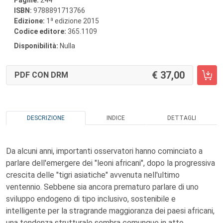
Pagine:
244
ISBN:
9788891713766
a
Edizione:
1
edizione 2015
Codice editore:
365.1109
Disponibilità:
Nulla
37,00
PDF CON DRM
DESCRIZIONE
INDICE
DETTAGLI
Da alcuni anni, importanti osservatori hanno cominciato a
parlare dell'emergere dei "leoni africani", dopo la progressiva
crescita delle "tigri asiatiche" avvenuta nell'ultimo
ventennio. Sebbene sia ancora prematuro parlare di uno
sviluppo endogeno di tipo inclusivo, sostenibile e
intelligente per la stragrande maggioranza dei paesi africani,
una tendenza strutturale sembra comunque in atto.