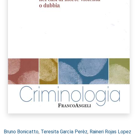
Autori:
Bruno Bonicatto
,
Teresita Garcìa Perèz
,
Raineri Rojas Lopez