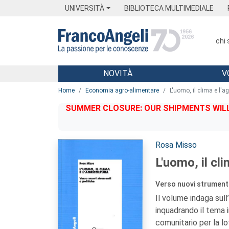
Menu
Main content
Footer
Menu
UNIVERSITÀ
BIBLIOTECA MULTIMEDIALE
chi
NOVITÀ
V
Main content
Home
Economia agro-alimentare
L'uomo, il clima e l'ag
SUMMER CLOSURE: OUR SHIPMENTS WILL 
Autori:
Rosa Misso
L'uomo, il cli
Verso nuovi strumenti
Il volume indaga sull
inquadrando il tema 
comunitario per la lo