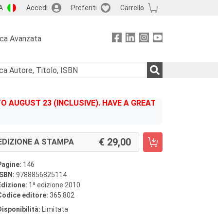
A
Accedi
Preferiti
Carrello
rca Avanzata
 AUGUST 23 (INCLUSIVE). HAVE A GREAT
29,00
EDIZIONE A STAMPA
Pagine:
146
ISBN:
9788856825114
a
Edizione:
1
edizione 2010
Codice editore:
365.802
Disponibilità:
Limitata