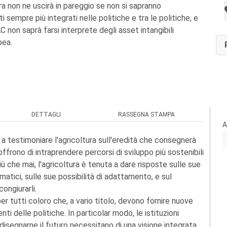
tura non ne uscirà in pareggio se non si sapranno
 sempre più integrati nelle politiche e tra le politiche, e
 non saprà farsi interprete degli asset intangibili
pea.
DETTAGLI
RASSEGNA STAMPA
A
 a testimoniare l'agricoltura sull'eredità che consegnerà
 offrono di intraprendere percorsi di sviluppo più sostenibili
ù che mai, l'agricoltura è tenuta a dare risposte sulle sue
atici, sulle sue possibilità di adattamento, e sul
ongiurarli.
per tutti coloro che, a vario titolo, devono fornire nuove
i delle politiche. In particolar modo, le istituzioni
disegnarne il futuro necessitano di una visione integrata