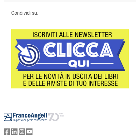
Condividi su:
Footer