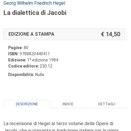
Autori:
Georg Wilhelm Friedrich Hegel
La dialettica di Jacobi
14,50
EDIZIONE A STAMPA
Pagine:
80
ISBN:
9788820440411
a
Edizione:
1
edizione 1984
Codice editore:
230.12
Disponibilità:
Nulla
DESCRIZIONE
INDICE
DETTAGLI
La recensione di Hegel al terzo volume delle Opere di
Jacobi, che si presenta in traduzione italiana per la prima