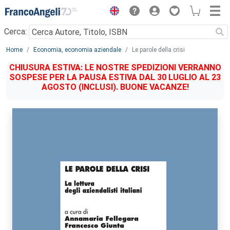
Menu
Cerca:
Main content
Home
Economia, economia aziendale
Le parole della crisi
CHIUSURA ESTIVA: LE NOSTRE SPEDIZIONI VERRANNO
SOSPESE PER LA PAUSA ESTIVA DAL 30 LUGLIO AL 23
AGOSTO (INCLUSI). BUONE VACANZE!