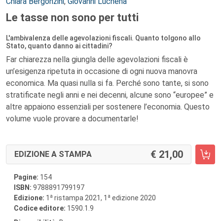
Autori:
Chiara Bergonzini
,
Giovanni Luchena
Le tasse non sono per tutti
L'ambivalenza delle agevolazioni fiscali. Quanto tolgono allo
Stato, quanto danno ai cittadini?
Far chiarezza nella giungla delle agevolazioni fiscali è
un’esigenza ripetuta in occasione di ogni nuova manovra
economica. Ma quasi nulla si fa. Perché sono tante, si sono
stratificate negli anni e nei decenni, alcune sono “europee” e
altre appaiono essenziali per sostenere l’economia. Questo
volume vuole provare a documentarle!
21,00
EDIZIONE A STAMPA
Pagine:
154
ISBN:
9788891799197
a
a
Edizione:
1
ristampa 2021, 1
edizione 2020
Codice editore:
1590.1.9