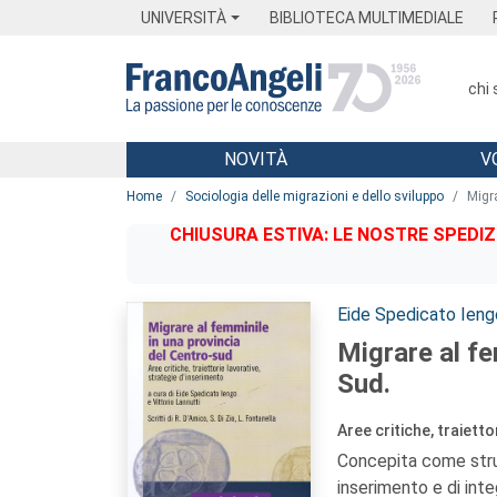
Menu
Main content
Footer
Menu
UNIVERSITÀ
BIBLIOTECA MULTIMEDIALE
chi
NOVITÀ
V
Main content
Home
Sociologia delle migrazioni e dello sviluppo
Migra
CHIUSURA ESTIVA: LE NOSTRE SPEDIZ
Autori:
Eide Spedicato Ieng
Migrare al fe
Sud.
Aree critiche, traiett
Concepita come strum
inserimento e di inte