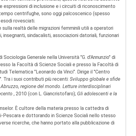
 le espressioni di inclusione e i circuiti di riconoscimento
 un tempo centrifughe, sono oggi palcoscenico (spesso
 esodi rovesciati.
ulla realtà delle migrazioni femminili utili a operatori
ci, insegnanti, sindacalisti, associazioni datoriali, funzionari
 Sociologia Generale nella Università "G. d'Annunzio" di
esso la Facoltà di Scienze Sociali e presso la Facoltà di
tudi Telematica "Leonardo da Vinci". Dirige il "Centro
 Tra i suoi contributi più recenti:
Sviluppo globale e sfide
;
Abruzzo, regione del mondo. Letture interdisciplinari
vecento
, 2010 (con L. Giancristofaro);
Gli adolescenti e la
selor. È cultore della materia presso la cattedra di
eti-Pescara e dottorando in Scienze Sociali nello stesso
verse ricerche, che hanno portato alla pubblicazione di