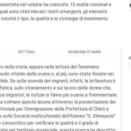
 presentata nel volume ha coinvolto 15 realtà comunali e
uali sono stati rilevati i tratti emergenti, gli elementi
à, nonché il tipo, la qualità e le strategie di inserimento.
DETTAGLI
RASSEGNA STAMPA
A
o nella storia; eppure nella lettura del fenomeno
sullo sfondo della scena o, al più, sono state fissate nel
le. Se sulla vicenda dei migranti, infatti, la letteratura è
a fatica, sullo straniamento e sul lavoro delle donne che,
i migratori, le notizie si fanno più scarse e frammentarie.
e a colmare questa lacuna attraverso la presentazione dei
ritoriale per l'immigrazione della Prefettura di Chieti e
sulla Società multiculturale) dell'Ateneo "G. d'Annunzio"
onoscitivo per verificare la qualità e il grado di
te nel territorio provinciale, questa ricerca ha descritto