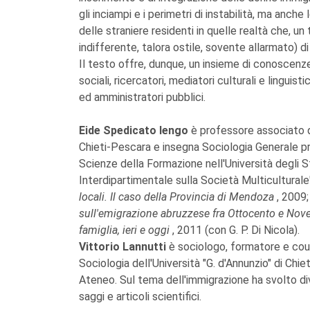
gli inciampi e i perimetri di instabilità, ma anche
delle straniere residenti in quelle realtà che,
indifferente, talora ostile, sovente allarmato) di
Il testo offre, dunque, un insieme di conoscenze s
sociali, ricercatori, mediatori culturali e linguisti
ed amministratori pubblici.
Eide Spedicato Iengo
è professore associato di
Chieti-Pescara e insegna Sociologia Generale pr
Scienze della Formazione nell'Università degli S
Interdipartimentale sulla Società Multiculturale".
locali. Il caso della Provincia di Mendoza
, 2009
sull'emigrazione abruzzese fra Ottocento e No
famiglia, ieri e oggi
, 2011 (con G. P. Di Nicola).
Vittorio Lannutti
è sociologo, formatore e coun
Sociologia dell'Università "G. d'Annunzio" di Chi
Ateneo. Sul tema dell'immigrazione ha svolto di
saggi e articoli scientifici.