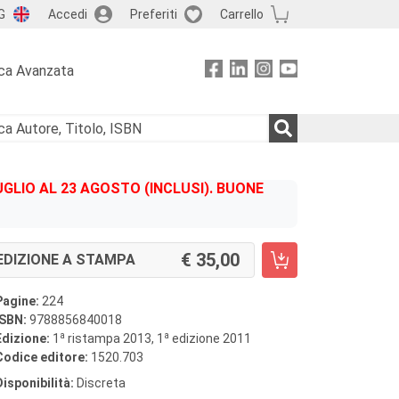
G
Accedi
Preferiti
Carrello
ca Avanzata
GLIO AL 23 AGOSTO (INCLUSI). BUONE
35,00
EDIZIONE A STAMPA
Pagine:
224
ISBN:
9788856840018
a
a
Edizione:
1
ristampa 2013, 1
edizione 2011
Codice editore:
1520.703
Disponibilità:
Discreta