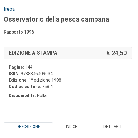
Autori:
Irepa
Osservatorio della pesca campana
Rapporto 1996
24,50
EDIZIONE A STAMPA
Pagine:
144
ISBN:
9788846409034
a
Edizione:
1
edizione 1998
Codice editore:
758.4
Disponibilità:
Nulla
DESCRIZIONE
INDICE
DETTAGLI