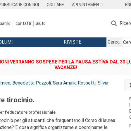
EN
PUBBLICARE CON NOI
COLLANE
APPUNTAMENTI
Ricer
 siamo
contatti
aiuto
OLUMI
RIVISTE
Cerca:
IONI VERRANNO SOSPESE PER LA PAUSA ESTIVA DAL 30 LU
VACANZE!
lmieri
,
Benedetta Pozzoli
,
Sara Amalia Rossetti
,
Silvia
e tirocinio.
per l'educatore professionale
irocinio per gli studenti che frequentano il Corso di laurea
azione? E cosa significa organizzarne e coordinarne le