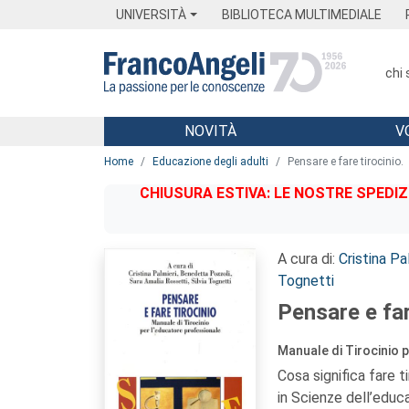
Menu
Main content
Footer
Menu
UNIVERSITÀ
BIBLIOTECA MULTIMEDIALE
chi
NOVITÀ
V
Main content
Home
Educazione degli adulti
Pensare e fare tirocinio.
CHIUSURA ESTIVA: LE NOSTRE SPEDIZ
A cura di:
Cristina Pa
Tognetti
Pensare e far
Manuale di Tirocinio 
Cosa significa fare t
in Scienze dell’educ