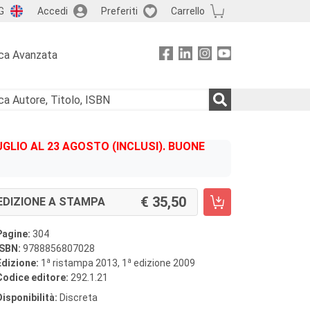
G
Accedi
Preferiti
Carrello
ca Avanzata
GLIO AL 23 AGOSTO (INCLUSI). BUONE
35,50
EDIZIONE A STAMPA
Pagine:
304
ISBN:
9788856807028
a
a
Edizione:
1
ristampa 2013, 1
edizione 2009
Codice editore:
292.1.21
Disponibilità:
Discreta