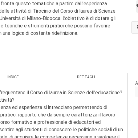
affronta queste tematiche a partire dall’esperienza
delle attività di Tirocinio del Corso di laurea di Scienze
Università di Milano-Bicocca. L’obiettivo è di dotare gli
te teoriche e strumenti pratici che possano favorire
in una logica di costante ridefinizione.
INDICE
DETTAGLI
A
 frequentano il Corso di laurea in Scienze dell'educazione?
ttività?
oscenza ed esperienza si intrecciano permettendo di
 pratico, rapporto che da sempre caratterizza il lavoro
corso formativo e professionale di educatori ed
sentire agli studenti di conoscere le politiche sociali di un
zzarle; di acquisire le competenze necessarie a svolgere il