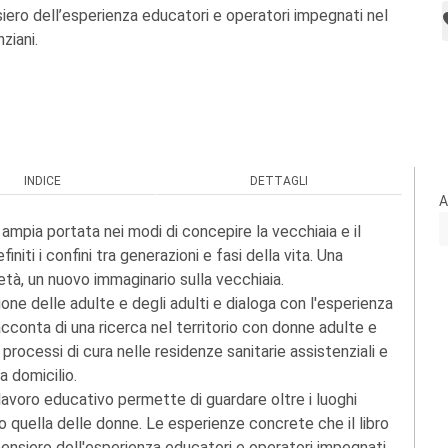
siero dell’esperienza educatori e operatori impegnati nel
ziani.
INDICE
DETTAGLI
A
 ampia portata nei modi di concepire la vecchiaia e il
ti i confini tra generazioni e fasi della vita. Una
tà, un nuovo immaginario sulla vecchiaia.
ione delle adulte e degli adulti e dialoga con l'esperienza
racconta di una ricerca nel territorio con donne adulte e
 processi di cura nelle residenze sanitarie assistenziali e
a domicilio.
l lavoro educativo permette di guardare oltre i luoghi
o quella delle donne. Le esperienze concrete che il libro
ensiero dell'esperienza educatori e operatori impegnati