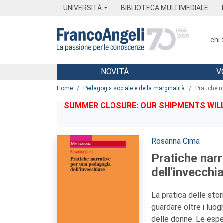
Menu
Main content
Footer
Menu
UNIVERSITÀ
BIBLIOTECA MULTIMEDIALE
chi
NOVITÀ
V
Main content
Home
Pedagogia sociale e della marginalità
Pratiche n
SUMMER CLOSURE: OUR SHIPMENTS WILL 
Autori:
Rosanna Cima
Pratiche nar
dell'invecchi
La pratica delle stor
guardare oltre i luog
delle donne. Le espe