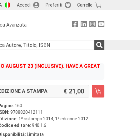
A
Accedi
Preferiti
Carrello
rca Avanzata
 AUGUST 23 (INCLUSIVE). HAVE A GREAT
21,00
EDIZIONE A STAMPA
Pagine:
160
ISBN:
9788820412111
a
a
Edizione:
1
ristampa 2014, 1
edizione 2012
Codice editore:
940.1.6
Disponibilità:
Limitata