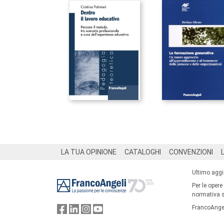
Footer
LA TUA OPINIONE
CATALOGHI
CONVENZIONI
Ultimo agg
Per le opere
normativa su
FrancoAngel