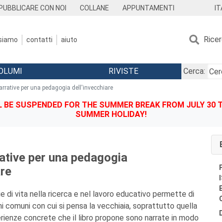
IT
PUBBLICARE CON NOI
COLLANE
APPUNTAMENTI
Rice
 siamo
contatti
aiuto
OLUMI
RIVISTE
Cerca:
arrative per una pedagogia dell'invecchiare
BE SUSPENDED FOR THE SUMMER BREAK FROM JULY 30 TO
SUMMER HOLIDAY!
rative per una pedagogia
are
ie di vita nella ricerca e nel lavoro educativo permette di
hi comuni con cui si pensa la vecchiaia, soprattutto quella
rienze concrete che il libro propone sono narrate in modo