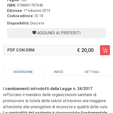
Pagine:
128
ISBN:
9788891787040
a
Edizione:
1
edizione 2019
Codice editore:
35.18
Disponibilità:
Discreta
AGGIUNGI AI PREFERITI
20,00
PDF CON DRM
DESCRIZIONE
INDICE
DETTAGLI
I cambiamenti introdotti dalla Legge n. 24/2017
rafforzano il mandato delle organizzazioni sanitarie di
promuovere la tutela della salute attraverso una maggiore
attenzione alle prerogative di sicurezza e qualità delle cure.
La centralità del paziente è riconosciuta fondamentale