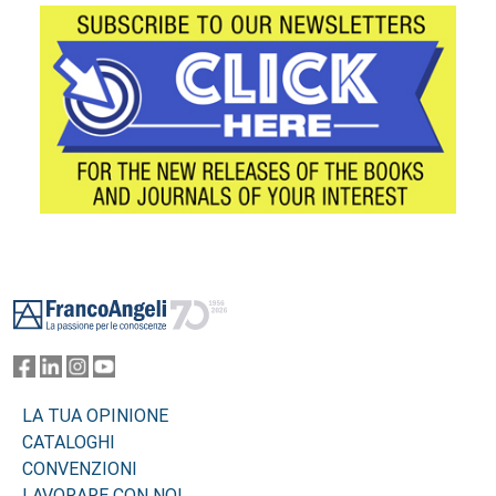
Footer
LA TUA OPINIONE
CATALOGHI
CONVENZIONI
LAVORARE CON NOI