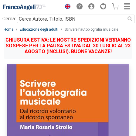
Menu
Cerca:
Main content
Home
Educazione degli adulti
Scrivere l'autobiografia musicale
CHIUSURA ESTIVA: LE NOSTRE SPEDIZIONI VERRANNO
SOSPESE PER LA PAUSA ESTIVA DAL 30 LUGLIO AL 23
AGOSTO (INCLUSI). BUONE VACANZE!