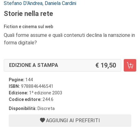
Autori:
Stefano D'Andrea
,
Daniela Cardini
Storie nella rete
Fiction e cinema sul web
Quali forme assume e quali contenuti declina la narrazione in
forma digitale?
19,50
EDIZIONE A STAMPA
Pagine:
144
ISBN:
9788846446541
a
Edizione:
1
edizione 2003
Codice editore:
244.6
Disponibilità:
Discreta
AGGIUNGI AI PREFERITI