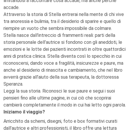
limitandosi a raccontare cosa accade, ma anche perché
accade.
Attraverso la storia di Stella entrerai nella mente di chi vive
tra anoressia e bulimia, tra il desiderio di sparire e quello di
riempire un vuoto che sembra impossibile da colmare.
Stella nasce dall’intreccio di frammenti reali: parti della
storia personale dell’autrice si fondono con gli aneddoti, le
emozioni e le lotte dei pazienti incontrati in oltre quattordici
anni di pratica clinica. Stella diventa così lo specchio in cui
riconoscersi, dando voce a fragilità, insicurezze e paure, ma
anche al desiderio di rinascita e cambiamento, che nel libro
avverrà grazie all’aiuto della sua terapeuta, la dottoressa
Speranza.
Leggi la sua storia. Riconosci le sue paure e segui i suoi
pensieri fino alle ultime pagine, in cui ciò che scoprirai
cambierà completamente il modo in cui hai letto ogni parola.
Iniziamo il viaggio?
Arricchito da schemi, disegni, foto e box formativi curati
dall’autrice e altri professionisti, il libro offre una lettura