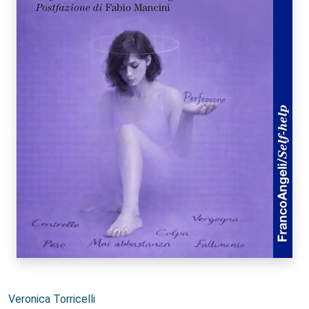
Autori:
Veronica Torricelli