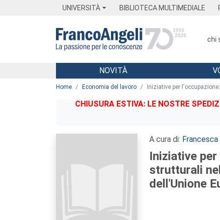
Menu
Main content
Footer
Menu
UNIVERSITÀ
BIBLIOTECA MULTIMEDIALE
chi
NOVITÀ
V
Main content
Home
Economia del lavoro
Iniziative per l'occupazione
CHIUSURA ESTIVA: LE NOSTRE SPEDIZ
A cura di:
Francesca 
Iniziative per
strutturali n
dell'Unione 