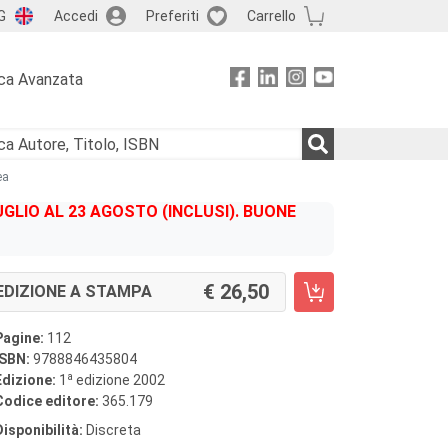
G
Accedi
Preferiti
Carrello
ca Avanzata
ea
GLIO AL 23 AGOSTO (INCLUSI). BUONE
26,50
EDIZIONE A STAMPA
Pagine:
112
ISBN:
9788846435804
a
Edizione:
1
edizione 2002
Codice editore:
365.179
Disponibilità:
Discreta