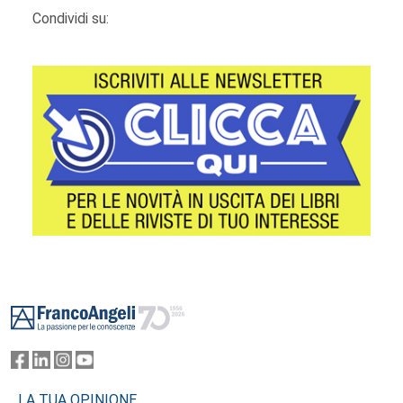
Condividi su:
Footer
LA TUA OPINIONE