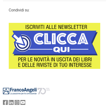
Condividi su:
Footer