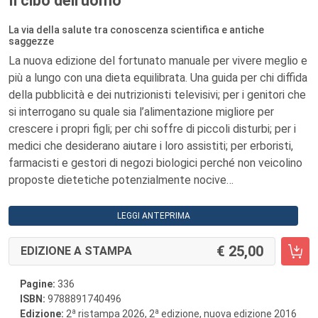
Il cibo dell'uomo
La via della salute tra conoscenza scientifica e antiche
saggezze
La nuova edizione del fortunato manuale per vivere meglio e
più a lungo con una dieta equilibrata. Una guida per chi diffida
della pubblicità e dei nutrizionisti televisivi; per i genitori che
si interrogano su quale sia l’alimentazione migliore per
crescere i propri figli; per chi soffre di piccoli disturbi; per i
medici che desiderano aiutare i loro assistiti; per erboristi,
farmacisti e gestori di negozi biologici perché non veicolino
proposte dietetiche potenzialmente nocive…
LEGGI ANTEPRIMA
25,00
EDIZIONE A STAMPA
Pagine:
336
ISBN:
9788891740496
a
a
Edizione:
2
ristampa 2026, 2
edizione, nuova edizione 2016