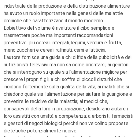
industriale della produzione e della distribuzione alimentare
ha avuto un ruolo importante nella genesi delle malattie
croniche che caratterizzano il mondo moderno.
L'obiettivo del volume è rivalutare il cibo semplice e
trasmettere poche ma importanti raccomandazioni
preventive: più cereali integrali, legumi, verdura e frutta,
meno zuccheri e cereali raffinati, carni e latticini.
L'autore fornisce una guida a chi diffida della pubblicità e dei
nutrizionisti televisivi ma non sa come orientarsi; ai genitori
che si interrogano su quale sia l'alimentazione migliore per
crescere i propri fi gli; a chi soffre di piccoli disturbi che
incidono fortemente sulla qualità della vita; ai malati che si
chiedono quale sia l'alimentazione per aiutare la guarigione e
prevenire le recidive della malattia; ai medici che,
consapevoli della loro impreparazione, desiderano aiutare i
loro assistiti con umiltà e competenza; a erboristi, farmacisti
e gestori di negozi biologici perché non veicolino proposte
dietetiche potenzialmente nocive.