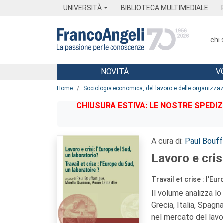
Menu
Main content
Footer
Menu
UNIVERSITÀ
BIBLIOTECA MULTIMEDIALE
chi
NOVITÀ
V
Main content
Home
Sociologia economica, del lavoro e delle organizzaz
CHIUSURA ESTIVA: LE NOSTRE SPEDIZ
A cura di:
Paul Bouff
Lavoro e cris
Travail et crise : l'E
Il volume analizza lo 
Grecia, Italia, Spag
nel mercato del lavor