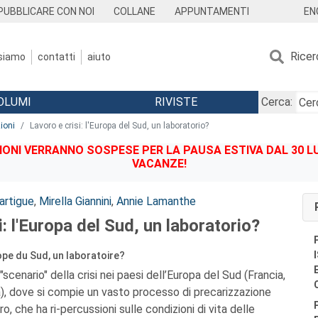
EN
PUBBLICARE CON NOI
COLLANE
APPUNTAMENTI
Ricer
 siamo
contatti
aiuto
OLUMI
RIVISTE
Cerca:
ioni
Lavoro e crisi: l'Europa del Sud, un laboratorio?
IONI VERRANNO SOSPESE PER LA PAUSA ESTIVA DAL 30 LU
VACANZE!
artigue
,
Mirella Giannini
,
Annie Lamanthe
i: l'Europa del Sud, un laboratorio?
urope du Sud, un laboratoire?
"scenario" della crisi nei paesi dell’Europa del Sud (Francia,
na), dove si compie un vasto processo di precarizzazione
o, che ha ri-percussioni sulle condizioni di vita delle