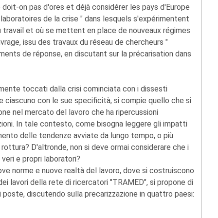
ne doit-on pas d'ores et déjà considérer les pays d'Europe
laboratoires de la crise " dans lesquels s'expérimentent
u travail et où se mettent en place de nouveaux régimes
uvrage, issu des travaux du réseau de chercheurs "
ents de réponse, en discutant sur la précarisation dans
mente toccati dalla crisi cominciata con i dissesti
se ciascuno con le sue specificità, si compie quello che si
ne nel mercato del lavoro che ha ripercussioni
azioni. In tale contesto, come bisogna leggere gli impatti
imento delle tendenze avviate da lungo tempo, o più
rottura? D'altronde, non si deve ormai considerare che i
veri e propri laboratori?
uove norme e nuove realtà del lavoro, dove si costruiscono
 dei lavori della rete di ricercatori "TRAMED", si propone di
 poste, discutendo sulla precarizzazione in quattro paesi: