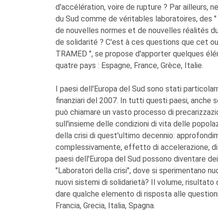
d'accélération, voire de rupture ? Par ailleurs, 
du Sud comme de véritables laboratoires, des " 
de nouvelles normes et de nouvelles réalités d
de solidarité ? C'est à ces questions que cet o
TRAMED ", se propose d'apporter quelques élém
quatre pays : Espagne, France, Grèce, Italie.
I paesi dell'Europa del Sud sono stati particolar
finanziari del 2007. In tutti questi paesi, anche 
può chiamare un vasto processo di precarizzazio
sull'insieme delle condizioni di vita delle popol
della crisi di quest'ultimo decennio: approfond
complessivamente, effetto di accelerazione, di 
paesi dell'Europa del Sud possono diventare dei 
"Laboratori della crisi", dove si sperimentano n
nuovi sistemi di solidarietà? Il volume, risultato
dare qualche elemento di risposta alle questioni
Francia, Grecia, Italia, Spagna.