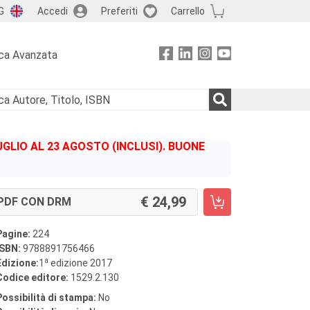
G
Accedi
Preferiti
Carrello
ca Avanzata
GLIO AL 23 AGOSTO (INCLUSI). BUONE
24,99
PDF CON DRM
Pagine:
224
ISBN:
9788891756466
a
Edizione:
1
edizione 2017
Codice editore:
1529.2.130
Possibilità di stampa:
No