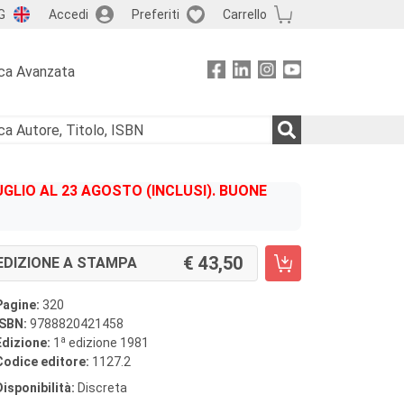
G
Accedi
Preferiti
Carrello
ca Avanzata
GLIO AL 23 AGOSTO (INCLUSI). BUONE
43,50
EDIZIONE A STAMPA
Pagine:
320
ISBN:
9788820421458
a
Edizione:
1
edizione 1981
Codice editore:
1127.2
Disponibilità:
Discreta