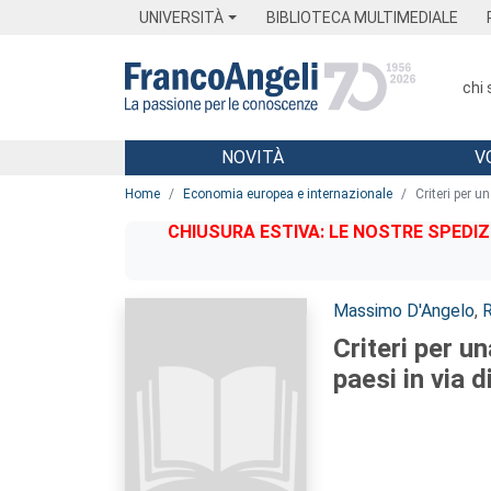
Menu
Main content
Footer
Menu
UNIVERSITÀ
BIBLIOTECA MULTIMEDIALE
chi
NOVITÀ
V
Main content
Home
Economia europea e internazionale
Criteri per u
CHIUSURA ESTIVA: LE NOSTRE SPEDIZ
Autori:
Massimo D'Angelo
,
R
Criteri per u
paesi in via d