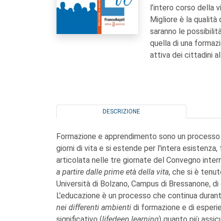
l’intero corso della 
Migliore è la qualità
saranno le possibilità
quella di una formaz
attiva dei cittadini al
DESCRIZIONE
Formazione e apprendimento sono un processo nat
giorni di vita e si estende per l'intera esistenza,
articolata nelle tre giornate del Convegno inte
a partire dalle prime età della vita
, che si è tenu
Università di Bolzano, Campus di Bressanone, di 
L'educazione è un processo che continua duran
nei differenti ambienti
di formazione e di esperi
significativo (
lifedeep learning
) quanto più assic