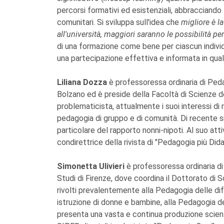
percorsi formativi ed esistenziali, abbracciando li
comunitari. Si sviluppa sull'idea che
migliore è l
all'università, maggiori saranno le possibilità pe
di una formazione come bene per ciascun individ
una partecipazione effettiva e informata in qualit
Liliana Dozza
è professoressa ordinaria di Peda
Bolzano ed è preside della Facoltà di Scienze d
problematicista, attualmente i suoi interessi di
pedagogia di gruppo e di comunità. Di recente s
particolare del rapporto nonni-nipoti. Al suo attiv
condirettrice della rivista di "Pedagogia più Dida
Simonetta Ulivieri
è professoressa ordinaria di
Studi di Firenze, dove coordina il Dottorato di 
rivolti prevalentemente alla Pedagogia delle dif
istruzione di donne e bambine, alla Pedagogia dell
presenta una vasta e continua produzione scient