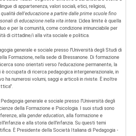
ngue di appartenenza, valori sociali, etici, religiosi,
a qualità dell'educazione a partire dalle prime scuole fino
rsonali di educazione nella vita intera
. L'idea limite è quella
uo e per la comunità, come condizione irrinunciabile per
à di cittadine/i alla vita sociale e politica.
gogia generale e sociale presso l'Università degli Studi di
ella Formazione, nella sede di Bressanone. Di formazione
 ricerca sono orientati verso l'educazione permanente, la
i è occupata di ricerca pedagogica intergenerazionale, in
o ha numerosi volumi, saggi e articoli in riviste. È inoltre
ttica".
 Pedagogia generale e sociale presso l'Università degli
Scienze della Formazione e Psicologia. I suoi studi sono
ferenze, alla
gender education
, alla formazione e
'infanzia e alla storia dell'infanzia. Su questi temi
ifica. È Presidente della Società Italiana di Pedagogia -