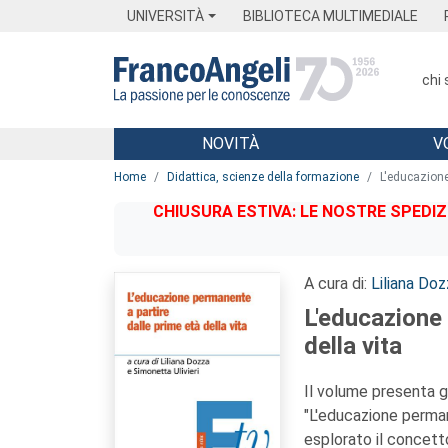
Menu
Main content
Footer
Menu
UNIVERSITÀ
BIBLIOTECA MULTIMEDIALE
chi
NOVITÀ
V
Main content
Home
Didattica, scienze della formazione
L'educazione
CHIUSURA ESTIVA: LE NOSTRE SPEDIZ
A cura di:
Liliana Doz
L'educazione 
della vita
Il volume presenta g
"L'educazione permane
esplorato il concet