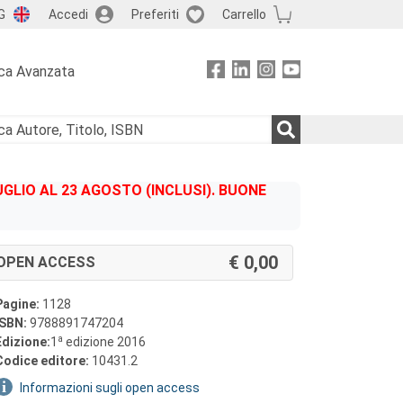
G
Accedi
Preferiti
Carrello
ca Avanzata
GLIO AL 23 AGOSTO (INCLUSI). BUONE
0,00
OPEN ACCESS
Pagine:
1128
ISBN:
9788891747204
a
Edizione:
1
edizione 2016
Codice editore:
10431.2
Informazioni sugli open access