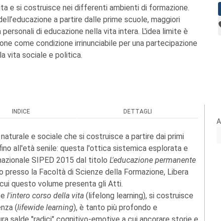
vita e si costruisce nei differenti ambienti di formazione.
 dell’educazione a partire dalle prime scuole, maggiori
 personali di educazione nella vita intera. L'idea limite è
ione come condizione irrinunciabile per una partecipazione
la vita sociale e politica.
INDICE
DETTAGLI
A
urale e sociale che si costruisce a partire dai primi
 fino all'età senile: questa l'ottica sistemica esplorata e
rnazionale SIPED 2015 dal titolo
L'educazione permanente
to presso la Facoltà di Scienze della Formazione, Libera
cui questo volume presenta gli Atti.
te
l'intero corso della vita
(lifelong learning), si costruisce
enza (
lifewide learning
), è tanto più profondo e
ura salde "radici" cognitivo-emotive a cui ancorare storie e