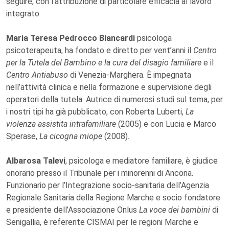
seguire, con l’attribuzione di particolare efficacia al lavoro
integrato.
Maria Teresa Pedrocco Biancardi
psicologa
psicoterapeuta, ha fondato e diretto per vent’anni il
Centro
per la Tutela del Bambino e la cura del disagio familiare
e il
Centro Antiabuso
di Venezia-Marghera. È impegnata
nell’attività clinica e nella formazione e supervisione degli
operatori della tutela. Autrice di numerosi studi sul tema, per
i nostri tipi ha già pubblicato, con Roberta Luberti,
La
violenza assistita intrafamiliare
(2005) e con Lucia e Marco
Sperase,
La cicogna miope
(2008).
Albarosa Talevi
, psicologa e mediatore familiare, è giudice
onorario presso il Tribunale per i minorenni di Ancona.
Funzionario per l’Integrazione socio-sanitaria dell’Agenzia
Regionale Sanitaria della Regione Marche e socio fondatore
e presidente dell’Associazione Onlus
La voce dei bambini
di
Senigallia, è referente CISMAI per le regioni Marche e