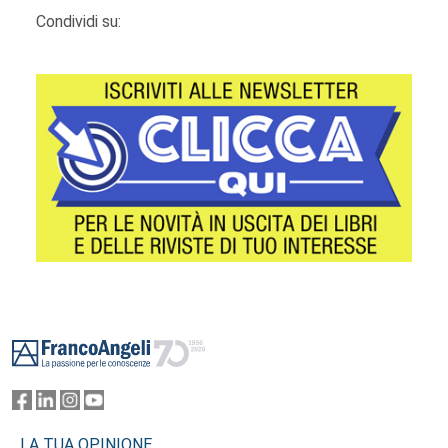
Condividi su:
Footer
LA TUA OPINIONE