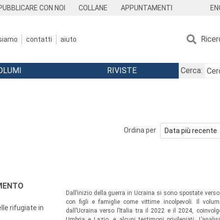
EN
PUBBLICARE CON NOI
COLLANE
APPUNTAMENTI
Ricer
 siamo
contatti
aiuto
OLUMI
RIVISTE
Cerca:
Ordina per
AMENTO
Dall’inizio della guerra in Ucraina si sono spostate verso
con figli e famiglie come vittime incolpevoli. Il volu
le rifugiate in
dall’Ucraina verso l’Italia tra il 2022 e il 2024, coinvol
Umbria e Lazio, e alcuni testimoni privilegiati. L’anali