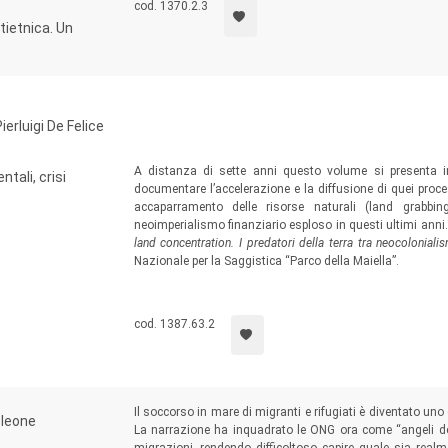
cod. 1370.2.3
ltietnica. Un
erluigi De Felice
A distanza di sette anni questo volume si presenta in
ali, crisi
documentare l’accelerazione e la diffusione di quei proce
accaparramento delle risorse naturali (land grabbing
neoimperialismo finanziario esploso in questi ultimi anni
land concentration. I predatori della terra tra neocoloniali
Nazionale per la Saggistica “Parco della Maiella”.
cod. 1387.63.2
Il soccorso in mare di migranti e rifugiati è diventato uno 
leone
La narrazione ha inquadrato le ONG ora come “angeli del 