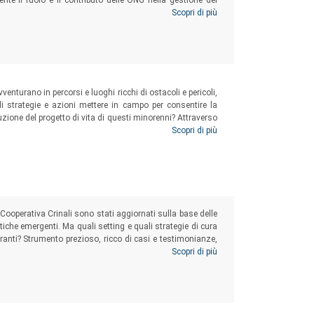
nte il ruolo e il contributo delle ONG nella gestione dei
rso il corretto uso della comunicazione, si possano porre le
Scopri di più
ale, capace di trarre il meglio anche dalle avversità.
vventurano in percorsi e luoghi ricchi di ostacoli e pericoli,
i strategie e azioni mettere in campo per consentire la
uzione del progetto di vita di questi minorenni? Attraverso
a sul tema che abbraccia la complessità del fenomeno dal
Scopri di più
ecialistico.
la Cooperativa Crinali sono stati aggiornati sulla base delle
tiche emergenti. Ma quali setting e quali strategie di cura
granti? Strumento prezioso, ricco di casi e testimonianze,
e che a vario titolo operano nell’ambito della clinica
Scopri di più