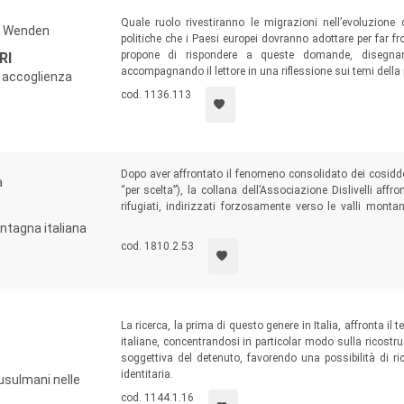
Quale ruolo rivestiranno le migrazioni nell’evoluzion
de Wenden
politiche che i Paesi europei dovranno adottare per far fr
propone di rispondere a queste domande, disegna
RI
accompagnando il lettore in una riflessione sui temi della 
 di accoglienza
cod. 1136.113
Dopo aver affrontato il fenomeno consolidato dei cosiddett
a
“per scelta”), la collana dell’Associazione Dislivelli affr
rifugiati, indirizzati forzosamente verso le valli monta
partenza, sembravano guardare più alla dispersione degli 
ontagna italiana
temporanea o permanente che fosse.
cod. 1810.2.53
La ricerca, la prima di questo genere in Italia, affronta il
italiane, concentrandosi in particolar modo sulla ricostr
soggettiva del detenuto, favorendo una possibilità di 
identitaria.
musulmani nelle
cod. 1144.1.16