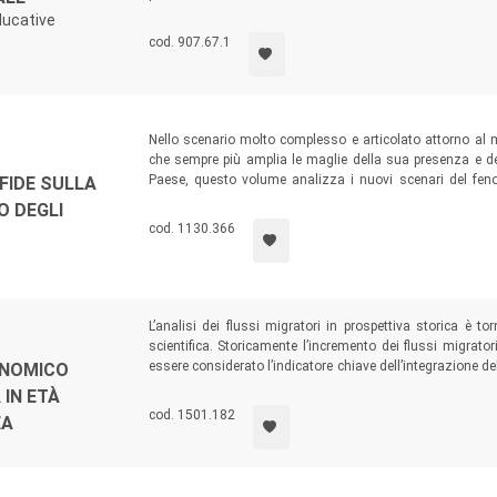
esaminata anche attraverso la discussione dei risultati d
ducative
scolastici nelle scuole abruzzesi.
cod. 907.67.1
Nello scenario molto complesso e articolato attorno al m
che sempre più amplia le maglie della sua presenza e de
Paese, questo volume analizza i nuovi scenari del feno
FIDE SULLA
vulnerabilità migrante, soprattutto lo sfruttamento lav
O DEGLI
agricoltura, all’accattonaggio, alle economie illegali, all’a
cod. 1130.366
L’analisi dei flussi migratori in prospettiva storica è t
scientifica. Storicamente l’incremento dei flussi migratori
essere considerato l’indicatore chiave dell’integrazione d
ONOMICO
delle relazioni internazionali, che favorisce talvolta il p
IN ETÀ
tratta di fenomeni di grande rilevanza e dai molteplici ris
cod. 1501.182
EA
testo, in alcuni dei loro aspetti più peculiari.