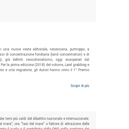
 una nuova veste editoriale, necessaria, purtroppo, a
ssi di concentrazione fondiaria (land concentration) e di
), già definiti neocolonialismo, oggi esasperati dal
. Per la prima edizione (2018) del volume,
Land grabbing e
smo e crisi migratorie
, gli Autori hanno vinto il 1° Premio
Scopri di più
dei temi più caldi del dibattito nazionale e internazionale.
mare”, ora “taxi del mare” o fattore di attrazione delle