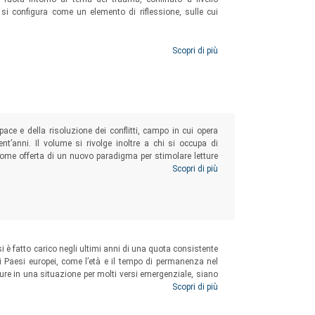
 si configura come un elemento di riflessione, sulle cui
Scopri di più
 pace e della risoluzione dei conflitti, campo in cui opera
nt’anni. Il volume si rivolge inoltre a chi si occupa di
come offerta di un nuovo paradigma per stimolare letture
e supporto scientifico ai percorsi formativi di Rondine
Scopri di più
i far fiorire talenti e relazioni generative.
 si è fatto carico negli ultimi anni di una quota consistente
tri Paesi europei, come l’età e il tempo di permanenza nel
re in una situazione per molti versi emergenziale, siano
iative, progetti che possono essere qualificati come buone
Scopri di più