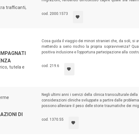
migrazioni, rendendo difficoltoso capire quale sia realme
flussi migratori. L’auspicio è che in futuro, anche attrave
a trafficanti,
basi per la costruzione di una società più inclusiva e solid
cod. 2000.1573
Cosa guida il viaggio dei minori stranieri che, da soli, si a
mettendo a serio rischio la propria sopravvivenza? Qual
positiva inclusione e l’opportuna partecipazione alla costr
OMPAGNATI
una pluralità di voci, questo volume offre una panoramic
IENZA
punto di vista psicologico, normativo, socio-educativo e sp
cod. 219.6
ico, tutela e
Negli ultimi anni i servizi della clinica transculturale del
Verme
considerazioni cliniche sviluppate a partire dalle problema
possono alleviare il peso delle storie traumatiche dei mi
questo testo dovrebbe essere letto da tutte le person
AZIONI DI
transculturale, nel senso ampio del termine.
cod. 1370.55