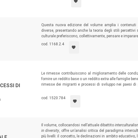
Questa nuova edizione del volume amplia i contenuti rela
diverse, presentando anche la teoria degli stili percettivi
culturale preferiscono, collettivamente, pensare e imparare
cod. 1168.2.4
Le rimesse contribuiscono al miglioramento delle condizio
fornire un reddito base o un reddito
extra
alle famiglie ben
rimesse dei migranti e processi di sviluppo nei paesi d
CESSI DI
rimesse possano incidere sulla capacità di trasformazio
strumento a supporto di processi di autodeterminazione 
cod. 1520.784
à
Il volume, collocandosi nell’attuale dibattito
interculturali
in diversity
, offre un’analisi critica del paradigma intercu
più livelli: il concetto, le declinazioni in ambito educativo,
ALE