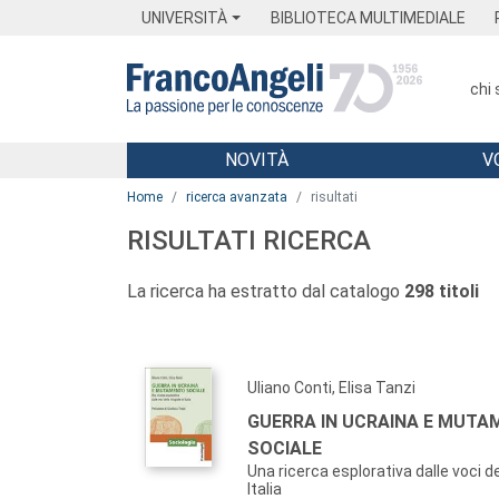
Menu
Main content
Footer
Menu
UNIVERSITÀ
BIBLIOTECA MULTIMEDIALE
chi
NOVITÀ
V
Main content
Home
ricerca avanzata
risultati
RISULTATI RICERCA
La ricerca ha estratto dal catalogo
298 titoli
Uliano Conti, Elisa Tanzi
GUERRA IN UCRAINA E MUT
SOCIALE
Una ricerca esplorativa dalle voci del
Italia