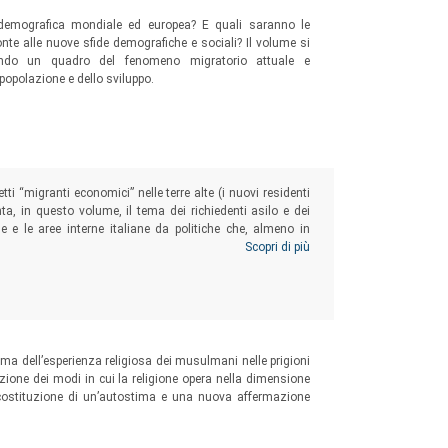
e demografica mondiale ed europea? E quali saranno le
onte alle nuove sfide demografiche e sociali? Il volume si
ndo un quadro del fenomeno migratorio attuale e
popolazione e dello sviluppo.
i “migranti economici” nelle terre alte (i nuovi residenti
onta, in questo volume, il tema dei richiedenti asilo e dei
ne e le aree interne italiane da politiche che, almeno in
stranieri sul territorio che alla loro inclusione sociale,
Scopri di più
 tema dell’esperienza religiosa dei musulmani nelle prigioni
uzione dei modi in cui la religione opera nella dimensione
ricostituzione di un’autostima e una nuova affermazione