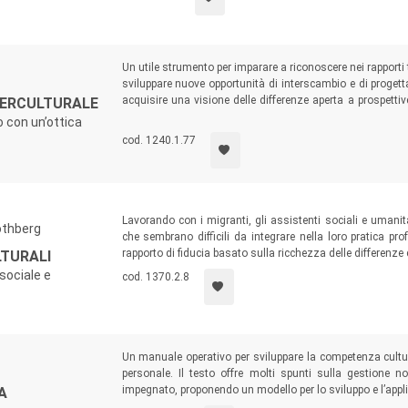
Un utile strumento per imparare a riconoscere nei rapporti 
sviluppare nuove opportunità di interscambio e di proget
acquisire una visione delle differenze aperta a prospetti
TERCULTURALE
che aiutino a varcare i confini delle diffidenze per speri
o con un’ottica
diversi che si incontrano.
cod. 1240.1.77
Lavorando con i migranti, gli assistenti sociali e umanit
othberg
che sembrano difficili da integrare nella loro pratica pr
rapporto di fiducia basato sulla ricchezza delle differenze 
LTURALI
sociale e
cod. 1370.2.8
Un manuale operativo per sviluppare la competenza cultural
personale. Il testo offre molti spunti sulla gestione 
impegnato, proponendo un modello per lo sviluppo e l’appl
A