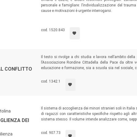
personale e famigliare: l’individualizzazione del trauma
cause e motivazioni è urgente interrogarsi.
cod. 1520.843
Il testo si rivolge a chi studia e lavora nell’ambito della
l’Associazione Rondine Cittadella della Pace da oltre ve
educazione e formazione, sia a scuola sia nel sociale, 
AL CONFLITTO
originali delle proprie esperienze professionali e com
Academy, l’accademia dell’Associazione nata con l’obiettivo d
cod. 1342.1
Il sistema di accoglienza dei minori stranieri soli in Italia
tolina
di ragazzi con caratteristiche specifiche rispetto agli al
sistema stesso. Il volume intende analizzare come, seppu
GLIENZA DEI
stati attivati nel Nord come nel Sud Italia servizi, iniz
pratiche, sviluppate in un’ottica interculturale.
cod. 907.73
ilienza