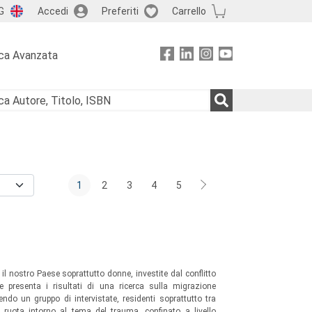
G
Accedi
Preferiti
Carrello
ca Avanzata
1
2
3
4
5
 il nostro Paese soprattutto donne, investite dal conflitto
me presenta i risultati di una ricerca sulla migrazione
gendo un gruppo di intervistate, residenti soprattutto tra
si ruota intorno al tema del trauma, confinato a livello