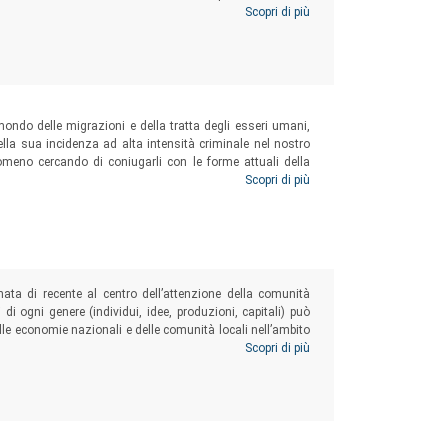
i una ricerca empirica condotta tra insegnanti e dirigenti
Scopri di più
ondo delle migrazioni e della tratta degli esseri umani,
lla sua incidenza ad alta intensità criminale nel nostro
meno cercando di coniugarli con le forme attuali della
orativo nelle sue diverse espressioni (dal caporalato in
Scopri di più
ssistenza familiare).
ornata di recente al centro dell’attenzione della comunità
 di ogni genere (individui, idee, produzioni, capitali) può
elle economie nazionali e delle comunità locali nell’ambito
assaggio dalla trappola della stagnazione allo sviluppo. Si
Scopri di più
volti economici, sociali e culturali, analizzati, in questo