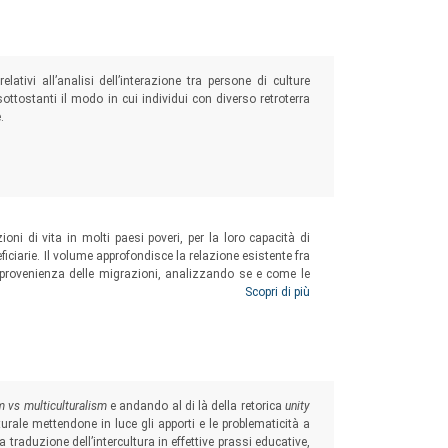
tivi all’analisi dell’interazione tra persone di culture
 sottostanti il modo in cui individui con diverso retroterra
.
ni di vita in molti paesi poveri, per la loro capacità di
eficiarie. Il volume approfondisce la relazione esistente fra
i provenienza delle migrazioni, analizzando se e come le
ne delle società dei paesi in via di sviluppo e divenire
Scopri di più
economica e sociale dal basso.
sm vs multiculturalism
e andando al di là della retorica
unity
lturale mettendone in luce gli apporti e le problematicità a
 la traduzione dell’intercultura in effettive prassi educative,