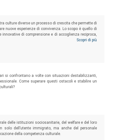
tra culture diverse un processo di crescita che permette di
tare nuove esperienze di convivenza. Lo scopo è quello di
ve innovative di comprensione e di accoglienza reciproca,
mentare una nuova identità. Un’identità arricchita da mondi
Scopri di più
ari si confrontano a volte con situazioni destabilizzanti,
ofessionale. Come superare questi ostacoli e stabilire un
culturali?
e delle istituzioni sociosanitarie, del welfare e del loro
non solo dell’utente immigrato, ma anche del personale
icazione della competenza culturale.