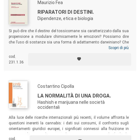
Maurizio Fea
RIPARATORI DI DESTINI.
Dipendenze, etica e biologia
Si può dire che il
destino
del tossicomane sia caratterizzato dalla sua
propensione a modulare chimicamente le emozioni? Possiamo dire
che l’uso di sostanze sia una forma di adattamento darwiniano? Che
effetti produce l’adozione del paradigma evoluzionistico
Scopri di più
nell’interpretazione della diffusione dell’uso di sostanze psicotrope? Il
cod.
volume suggerisce delle coordinate scientifiche e culturali per
231.1.36
interpretare il fenomeno della tossicodipendenza.
Costantino Cipolla
LA NORMALITÀ DI UNA DROGA.
Hashish e marijuana nelle società
occidentali
Alla luce delle ricerche internazionali più recenti, il volume affronta le
questioni inerenti la cannabis: i dati sui consumi, il confronto sugli
orientamenti giuridici europei, i significati connessi alla fruizione in
rapporto al gruppo dei pari e al vissuto soggettivo individuale, la
cod.
dipendenza, le ricadute sulla sessualità, la fruizione terapeutica, gli