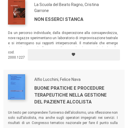
La Scuola del Beato Ragno, Cristina
Garrone
NON ESSERCI STANCA
Da un percorso individuale, dalla dispercezione alla consapevolezza,
nove ragazze sperimentano un laboratorio di improvvisazione teatrale
e si interrogano sui rapporti interpersonali. Il materiale che emerge
diventerà oggetto di riflessione collettiva e di indagine individuale nelle
cod.
sedute con la psicoterapeuta, e finirà col tradursi in una
2000.1227
rappresentazione teatrale.
Alfio Lucchini, Felice Nava
BUONE PRATICHE E PROCEDURE
TERAPEUTICHE NELLA GESTIONE
DEL PAZIENTE ALCOLISTA
Un testo per comprendere l’universo dell’alcolismo, una riflessione non
solo sull’alcolista, ma anche sugli operatori impegnati nei servizi. I
risultati di un Congresso tematico nazionale per fare il punto sulla
realtà nei dipartimenti territoriali dell’intervento sul paziente alcolista,