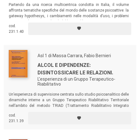
Partendo da una ricerca multicentrica condotta in Italia, il volume
affronta tematiche specifiche del mondo delle sostanze psicoattive: la
gateway hypothesys, i cambiamenti nelle modalità d’uso, i problemi
associati al consumo, gli stili del bere problematico e i comportamenti
cod.
pericolosi…
231.1.40
Asl 1 di Massa Carrara, Fabio Bernieri
ALCOL E DIPENDENZE:
DISINTOSSICARE LE RELAZIONI.
L'esperienza di un Gruppo Terapeutico-
Riabilitativo
Un’esperienza di supervisione centrata sullo studio psicoanalitico delle
dinamiche interne a un Gruppo Terapeutico Riabilitativo Territoriale
nell’ambito del metodo TRIAD (Trattamento Riabilitativo Integrato
Alcolismo e Dipendenze). Un percorso al termine del quale tutti i
cod.
soggetti protagonisti hanno potuto valutare la qualità dei cambiamenti
231.1.39
individuali e relazionali avvenuti all’interno del gruppo.