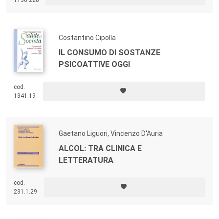
istituzioni e un approccio alle sostanze stupefacenti anche prima dei
14 anni. I dati raccolti offrono la possibilità di riflettere su una più
vasta e articolata dimensione socio-culturale del Sud.
Costantino Cipolla
IL CONSUMO DI SOSTANZE
PSICOATTIVE OGGI
cod.
1341.19
Gaetano Liguori, Vincenzo D'Auria
ALCOL: TRA CLINICA E
LETTERATURA
cod.
231.1.29