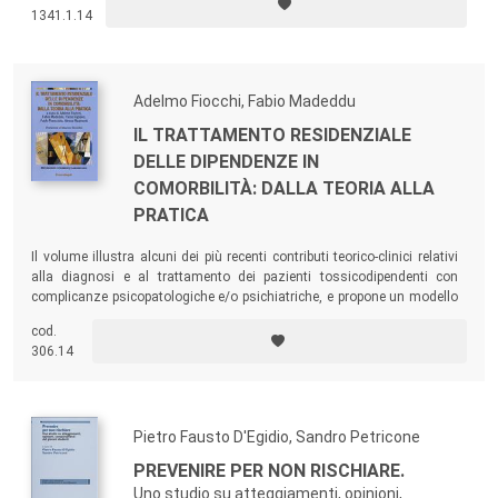
1341.1.14
effetti sulle prestazioni sportive, le terapie per il recupero...
Adelmo Fiocchi, Fabio Madeddu
IL TRATTAMENTO RESIDENZIALE
DELLE DIPENDENZE IN
COMORBILITÀ: DALLA TEORIA ALLA
PRATICA
Il volume illustra alcuni dei più recenti contributi teorico-clinici relativi
alla diagnosi e al trattamento dei pazienti tossicodipendenti con
complicanze psicopatologiche e/o psichiatriche, e propone un modello
sperimentale di diagnosi e trattamento di un gruppo di pazienti inseriti
cod.
in diverse strutture residenziali e semiresidenziali in rete tra loro.
306.14
Pietro Fausto D'Egidio, Sandro Petricone
PREVENIRE PER NON RISCHIARE.
Uno studio su atteggiamenti, opinioni,