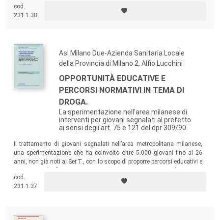
cod.
affrontando alcune delle tante problematiche che il tema alcol
231.1.38
richiama.
Asl Milano Due-Azienda Sanitaria Locale
della Provincia di Milano 2, Alfio Lucchini
OPPORTUNITÀ EDUCATIVE E
PERCORSI NORMATIVI IN TEMA DI
DROGA.
La sperimentazione nell'area milanese di
interventi per giovani segnalati al prefetto
ai sensi degli art. 75 e 121 del dpr 309/90
Il trattamento di giovani segnalati nell’area metropolitana milanese,
una sperimentazione che ha coinvolto oltre 5.000 giovani fino ai 26
anni, non già noti ai Ser.T., con lo scopo di proporre percorsi educativi e
preventivi, di favorire una presa in carico precoce di giovani
cod.
consumatori problematici, di meglio comprendere le caratteristiche e i
231.1.37
fattori di rischio di questa popolazione.