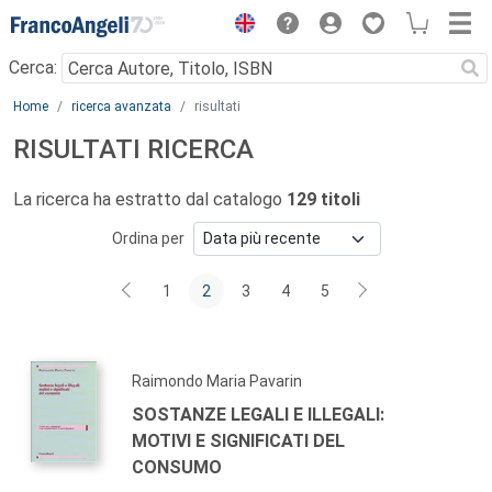
Menu
Cerca:
Main content
Home
ricerca avanzata
risultati
RISULTATI RICERCA
La ricerca ha estratto dal catalogo
129 titoli
Ordina per
1
2
3
4
5
Raimondo Maria Pavarin
SOSTANZE LEGALI E ILLEGALI:
MOTIVI E SIGNIFICATI DEL
CONSUMO