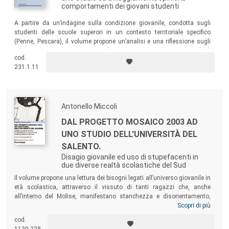
comportamenti dei giovani studenti
A partire da un’indagine sulla condizione giovanile, condotta sugli
studenti delle scuole superori in un contesto territoriale specifico
(Penne, Pescara), il volume propone un’analisi e una riflessione sugli
atteggiamenti, i comportamenti, le rappresentazioni e i costumi degli
cod.
adolescenti di oggi: dai valori alla vita in famiglia, dal tempo libero alla
231.1.11
salute, fino al rapporto con le sostanze psicotrope, l’abuso di alcol e
droghe.
Antonello Miccoli
DAL PROGETTO MOSAICO 2003 AD
UNO STUDIO DELL'UNIVERSITÀ DEL
SALENTO.
Disagio giovanile ed uso di stupefacenti in
due diverse realtà scolastiche del Sud
Il volume propone una lettura dei bisogni legati all’universo giovanile in
età scolastica, attraverso il vissuto di tanti ragazzi che, anche
all’interno del Molise, manifestano stanchezza e disorientamento,
rispetto a un contesto sociale contrassegnato da una profonda crisi di
Scopri di più
valori. Uno smarrimento a cui talora i giovani rispondono con
cod.
comportamenti anomali. La ricerca evidenzia una sfiducia nelle
1130.228