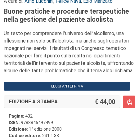
A cura di:
Alfio Lucchini
,
Felice Nava
,
Ezio Manzato
Buone pratiche e procedure terapeutiche
nella gestione del paziente alcolista
Un testo per comprendere l’universo dell’alcolismo, una
riflessione non solo sull’alcolista, ma anche sugli operatori
impegnati nei servizi. I risultati di un Congresso tematico
nazionale per fare il punto sulla realtà nei dipartimenti
territoriali dell’intervento sul paziente alcolista, affrontando
alcune delle tante problematiche che il tema alcol richiama.
LEGGI ANTEPRIMA
44,00
EDIZIONE A STAMPA
Pagine:
432
ISBN:
9788846497499
a
Edizione:
1
edizione 2008
Codice editore:
231.1.38