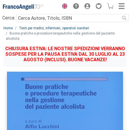
Menu
Cerca:
Main content
Home
Testi per medici, infermieri, operatori sanitari
Buone pratiche e procedure terapeutiche nella gestione del paziente
alcolista
CHIUSURA ESTIVA: LE NOSTRE SPEDIZIONI VERRANNO
SOSPESE PER LA PAUSA ESTIVA DAL 30 LUGLIO AL 23
AGOSTO (INCLUSI). BUONE VACANZE!