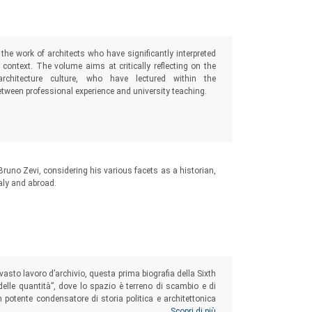
 the work of architects who have significantly interpreted
context. The volume aims at critically reflecting on the
rchitecture culture, who have lectured within the
ween professional experience and university teaching.
 Bruno Zevi, considering his various facets as a historian,
taly and abroad.
vasto lavoro d’archivio, questa prima biografia della Sixth
 delle quantità”, dove lo spazio è terreno di scambio e di
 potente condensatore di storia politica e architettonica
York, offrendo una lente attraverso cui rileggere alcuni dei
Scopri di più