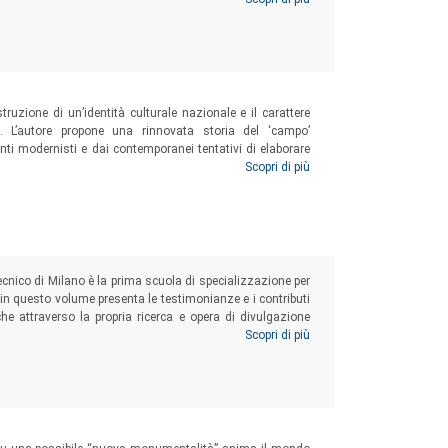
ana.
struzione di un’identità culturale nazionale e il carattere
e. L’autore propone una rinnovata storia del ‘campo’
enti modernisti e dai contemporanei tentativi di elaborare
affermazione del modernismo internazionale nel secondo
Scopri di più
ecnico di Milano è la prima scuola di specializzazione per
sta in questo volume presenta le testimonianze e i contributi
, che attraverso la propria ricerca e opera di divulgazione
nica e cultura, tra la fine dell’Ottocento e i primi del
Scopri di più