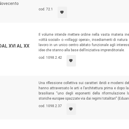
rischiano di compromettere l’integrità dell’opera altera
 Novecento
originari.
cod. 72.1
Il volume intende mettere ordine nella vasta materia in
«città sociali» o «villaggi operai», insediamenti di natura 
lavoro in un unico centro abitato funzionale agli interessi
AL XVI AL XX
idee che stanno alla base dell’iniziativa imprenditoriale.
cod. 1098.2.42
Una riflessione collettiva sui caratteri ibridi e moderni d
hanno attraversato le arti e l’architettura prima e dopo 
brasiliana “uno degli esponenti della riformulazione 
storiche europee spazzate via dai regimi totalitari” (Eduar
cod. 1098.2.37