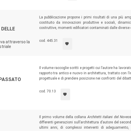
La pubblicazione propone i primi risultati di una più a
costituito da innovazioni produttive e sociali, dinam
costruttive, momenti edificatori contaminati dalle diverse
 DELLE
primi edifici industriali. Partendo dagli elementi di conno
e le mutazioni, con il confronto con i casi reali e la ve
cod. 445.31
iva attraverso la
prospettiva entro cui riconsiderare l’archeologia industrial
striale
Il volume raccoglie scritti e progetti cui l’autore ha lavora
rapporto tra antico e nuovo in architettura, trattato con l’i
progettuale e di prendere posizione nei confronti del dibatt
 PASSATO
coinvolte in ambito accademico e nel concreto degli int
archeologiche e, in generale, sul rapporto del progetto di a
cod. 70.13
Il primo volume della collana
Architetti italiani del Novec
differenti generazioni sull’architettura d’autore del seco
ultimi anni, di complessi interventi di adeguamento,