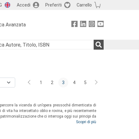
G
Accedi
Preferiti
Carrello
ca Avanzata
1
2
3
4
5
o ripercorre la vicenda di un’opera pressoché dimenticata di
 di vita ha intercettato oblio e rovina, e più recentemente
trimonializzazione che ci interroga oggi sui principi da
enze su cui fondare il riconoscimento delle qualità da
Scopri di più