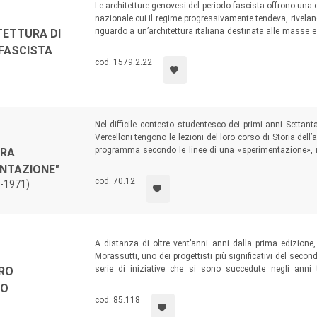
Le architetture genovesi del periodo fascista offrono una
nazionale cui il regime progressivamente tendeva, rivelando
riguardo a un’architettura italiana destinata alle masse e 
ITETTURA DI
qualità. Le pietre liguri ne costituirono una componente
 FASCISTA
cromatici, come questo volume ci mostra.
cod. 1579.2.22
Nel difficile contesto studentesco dei primi anni Settant
Vercelloni tengono le lezioni del loro corso di Storia dell’
programma secondo le linee di una «sperimentazione», me
URA
diversi, secondo una modalità che evoca – fors’anche i
ENTAZIONE"
Walter Benjamin di «far saltare il
continuum
della storia».
cod. 70.12
0-1971)
A distanza di oltre vent’anni anni dalla prima edizione,
Morassutti, uno dei progettisti più significativi del seco
serie di iniziative che si sono succedute negli anni t
RO
pubblicazioni, studi, ricerche e mostre che manifestano a
SO
cavallo tra architettura e disegno industriale.
cod. 85.118