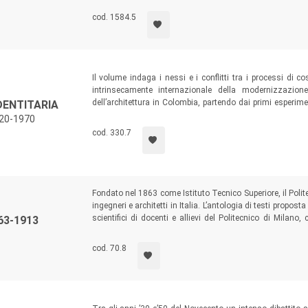
momenti più significativi della cultura urbana nordameric
cod. 1584.5
Il volume indaga i nessi e i conflitti tra i processi di co
intrinsecamente internazionale della modernizzazion
dell’architettura in Colombia, partendo dai primi esperim
DENTITARIA
proposte architettoniche ‘nazionali’, fino alla piena 
920-1970
dopoguerra.
cod. 330.7
Fondato nel 1863 come Istituto Tecnico Superiore, il Polit
ingegneri e architetti in Italia. L’antologia di testi propo
scientifici di docenti e allievi del Politecnico di Milano
63-1913
hanno messo a fuoco il rapporto tra scienza e arte, tec
Novecento.
cod. 70.8