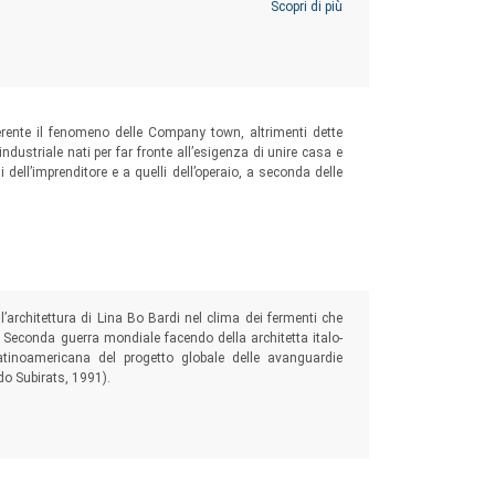
ndone la forma espressiva, il linguaggio e la percezione
Scopri di più
erente il fenomeno delle Company town, altrimenti dette
industriale nati per far fronte all’esigenza di unire casa e
 dell’imprenditore e a quelli dell’operaio, a seconda delle
ell’architettura di Lina Bo Bardi nel clima dei fermenti che
la Seconda guerra mondiale facendo della architetta italo-
latinoamericana del progetto globale delle avanguardie
do Subirats, 1991).