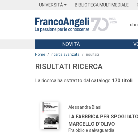
Menu
Main content
Footer
Menu
UNIVERSITÀ
BIBLIOTECA MULTIMEDIALE
chi
NOVITÀ
V
Main content
Home
ricerca avanzata
risultati
RISULTATI RICERCA
La ricerca ha estratto dal catalogo
170 titoli
Alessandra Biasi
LA FABBRICA PER SPOGLIATO
MARCELLO D’OLIVO
Fra oblio e salvaguardia