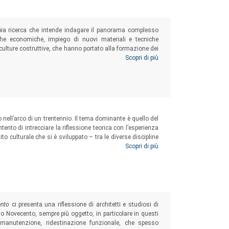
mpia ricerca che intende indagare il panorama complesso
iche economiche, impiego di nuovi materiali e tecniche
 culture costruttive, che hanno portato alla formazione dei
tazione tipologica degli archetipi e seguendone lo sviluppo
Scopri di più
rifica con la manualistica, il lavoro tenta di ampliare la
e.
to nell’arco di un trentennio. Il tema dominante è quello del
ntento di intrecciare la riflessione teorica con l’esperienza
ito culturale che si è sviluppato – tra le diverse discipline
erventi – sul restauro, sulla valorizzazione delle aree
Scopri di più
rchitettura con le preesistenze.
ento
ci presenta una riflessione di architetti e studiosi di
ndo Novecento, sempre più oggetto, in particolare in questi
 manutenzione, ridestinazione funzionale, che spesso