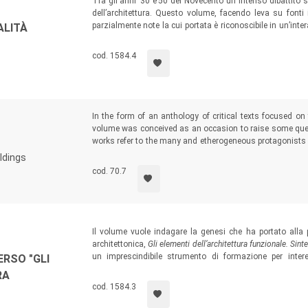
Tra gli anni ’30 e’50 del Novecento un intenso dibattit
dell’architettura. Questo volume, facendo leva su fonti 
parzialmente note la cui portata è riconoscibile in un’int
ALITÀ
a docenti, studenti e ricercatori con un particolare interes
metà del XX Secolo e i suoi principali protagonisti.
cod. 1584.4
In the form of an anthology of critical texts focused on
volume was conceived as an occasion to raise some quest
works refer to the many and etherogeneous protagonists o
MantovArchitettura
programme, a cultural project organi
ldings
relationships between
Architectural Design and History
.
cod. 70.7
Il volume vuole indagare la genesi che ha portato alla p
architettonica,
Gli elementi dell’architettura funzionale. Sin
un imprescindibile strumento di formazione per intere 
RSO "GLI
comprenderne l’articolato processo di realizzazione e 
RA
successo attraverso gli effetti in termini di ricezione che
G
cod. 1584.3
di tutto il mondo.