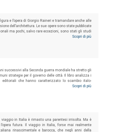
igura e l’opera di Giorgio Raineri e tramandare anche alle
isione dell’architettura. Le sue opere sono state pubblicate
ionali ma pochi, salvo rare eccezioni, sono stati gli studi
 un episodio particolarmente prezioso dell’architettura
Scopri di più
nni successivi alla Seconda guerra mondiale ha stretto gli
omuni strategie per il governo delle città. Il libro analizza i
ni editoriali che hanno caratterizzato lo scambio italo-
forme politiche e sociali innescate dai grandiosi piani di
Scopri di più
 viaggio in Italia è rimasto una parentesi irrisolta. Ma è
opera futura. Il viaggio in Italia, forse mai realmente
 italiana rinascimentale e barocca, che negli anni della