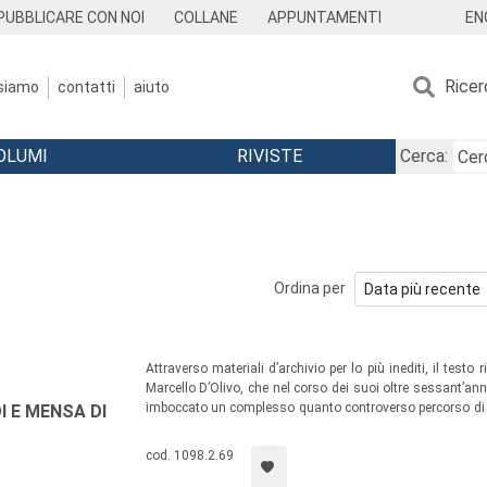
EN
PUBBLICARE CON NOI
COLLANE
APPUNTAMENTI
Ricer
 siamo
contatti
aiuto
OLUMI
RIVISTE
Cerca:
Ordina per
Attraverso materiali d’archivio per lo più inediti, il test
Marcello D’Olivo, che nel corso dei suoi oltre sessant’anni
imboccato un complesso quanto controverso percorso di pa
I E MENSA DI
porre alla base delle scelte operative e sulle conosc
salvaguardare.
cod. 1098.2.69