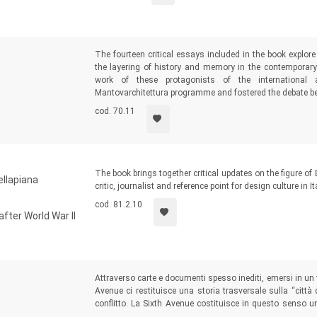
The fourteen critical essays included in the book explore
the layering of history and memory in the contemporary 
work of these protagonists of the international a
Mantovarchitettura programme and fostered the debate bet
cod. 70.11
The book brings together critical updates on the figure of
ellapiana
critic, journalist and reference point for design culture in I
cod. 81.2.10
after World War II
Attraverso carte e documenti spesso inediti, emersi in un 
Avenue ci restituisce una storia trasversale sulla “città
conflitto. La Sixth Avenue costituisce in questo senso un
che intercetta diverse stagioni della pianificazione di New 