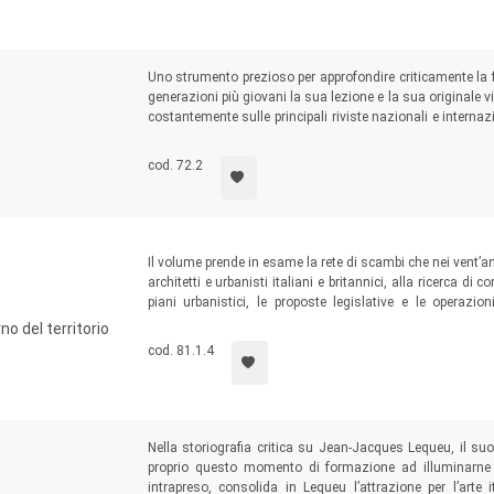
Uno strumento prezioso per approfondire criticamente la f
generazioni più giovani la sua lezione e la sua originale v
costantemente sulle principali riviste nazionali e internaz
monografici dedicati al suo lavoro che pure costituisce
piemontese e italiana del secondo Novecento.
cod. 72.2
Il volume prende in esame la rete di scambi che nei vent’a
architetti e urbanisti italiani e britannici, alla ricerca di c
piani urbanistici, le proposte legislative e le operazio
britannico del dopoguerra, nel più ampio contesto delle ri
rno del territorio
Welfare State.
cod. 81.1.4
Nella storiografia critica su Jean-Jacques Lequeu, il suo
proprio questo momento di formazione ad illuminarne l’
intrapreso, consolida in Lequeu l’attrazione per l’arte