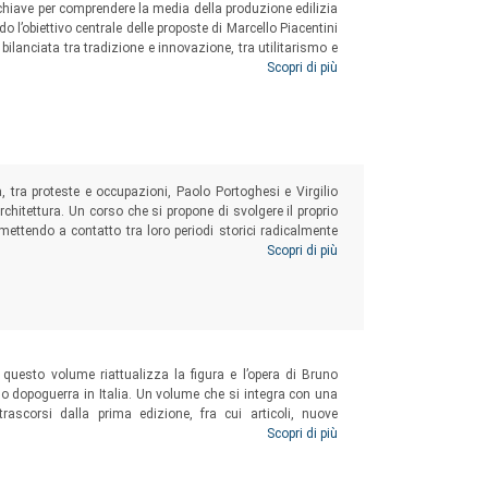
 chiave per comprendere la media della produzione edilizia
 l’obiettivo centrale delle proposte di Marcello Piacentini
bilanciata tra tradizione e innovazione, tra utilitarismo e
 espressiva fondamentale nei valori tettonici, materici e
Scopri di più
a, tra proteste e occupazioni, Paolo Portoghesi e Virgilio
architettura. Un corso che si propone di svolgere il proprio
ttendo a contatto tra loro periodi storici radicalmente
nconsapevolmente – l’idea materialistico-«teologica» di
Scopri di più
 questo volume riattualizza la figura e l’opera di Bruno
ndo dopoguerra in Italia. Un volume che si integra con una
rascorsi dalla prima edizione, fra cui articoli, nuove
ncora oggi l’originalità e l’attualità del suo operato, a
Scopri di più