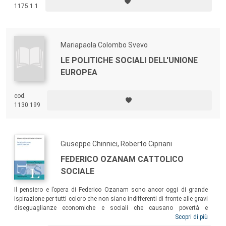
nel libro offrono inoltre una prima presentazione della strumentazione
1175.1.1
pratica e metodologica utile per l’applicazione dell’approccio.
Mariapaola Colombo Svevo
LE POLITICHE SOCIALI DELL'UNIONE
EUROPEA
cod.
1130.199
Giuseppe Chinnici, Roberto Cipriani
FEDERICO OZANAM CATTOLICO
SOCIALE
Il pensiero e l’opera di Federico Ozanam sono ancor oggi di grande
ispirazione per tutti coloro che non siano indifferenti di fronte alle gravi
diseguaglianze economiche e sociali che causano povertà e
sofferenza. La figura di Ozanam continua a essere un punto di
Scopri di più