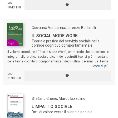
riferimento storico per l’azione volontaria a favore dei poveri, a partire
cod.
da un’evidente matrice d’ispirazione cristiana in generale e cattolica in
1043.118
particolare, tanto da permettere di collocare il suo pensiero pienamente
nell’ambito del cattolicesimo sociale.
Giovanna Vendemia, Lorenzo Bertinelli
IL SOCIAL MODE WORK
Teoria e pratica del servizio sociale nella
cornice cognitivo comportamentale
Il volume introduce il “Social Mode Work”, un metodo che arricchisce e
integra nella pratica sociale alcuni dei costrutti teorici più importanti
delle teorie cognitivo comportamentali degli ultimi decenni. La Teoria
dei Mode, o meglio Schema (Mode) Therapy, elaborata da Jeffrey
Scopri di più
Young negli anni ’90, accompagna il lettore nel riconoscimento teorico
cod.
e pratico delle modalità emotive. Una lettura utile per i diversi
1130.368
professionisti nell’ambito dei servizi alla persona.
Stefano Gheno, Marco Iazzolino
L'IMPATTO SOCIALE
Dati di valore verso il bilancio sociale