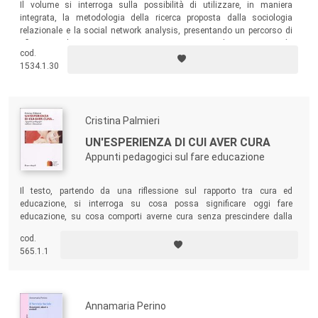
Il volume si interroga sulla possibilità di utilizzare, in maniera
integrata, la metodologia della ricerca proposta dalla sociologia
relazionale e la social network analysis, presentando un percorso di
riflessione che suggerisce una risposta positiva e che termina con la
cod.
proposta di una soluzione comune alla questione metodologica.
1534.1.30
Cristina Palmieri
UN'ESPERIENZA DI CUI AVER CURA
Appunti pedagogici sul fare educazione
Il testo, partendo da una riflessione sul rapporto tra cura ed
educazione, si interroga su cosa possa significare oggi fare
educazione, su cosa comporti averne cura senza prescindere dalla
sua complessità e materialità. Suggerisce prospettive di riflessione,
cod.
nell’intento di fornire, per chi a questo lavoro si accosta o per chi lo
565.1.1
svolge da tempo, appunti per la propria pratica.
Annamaria Perino