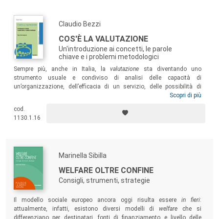
Claudio Bezzi
COS'È LA VALUTAZIONE
Un'introduzione ai concetti, le parole
chiave e i problemi metodologici
Sempre più, anche in Italia, la
valutazione
sta diventando uno
strumento usuale e condiviso di analisi delle capacità di
un’organizzazione, dell’efficacia di un servizio, delle possibilità di
successo di politiche, programmi e progetti di rilevanza sociale. E
Scopri di più
sempre più studenti, operatori di servizi pubblici e del terzo settore,
cod.
professionisti e dirigenti pubblici si trovano ad affrontare processi
1130.1.16
valutativi, a chiedere e a offrire valutazione, spesso senza una
preparazione adeguata. Questo volume costituisce una guida
completa alla valutazione: i concetti, il metodo, le parole chiave.
Marinella Sibilla
WELFARE OLTRE CONFINE
Consigli, strumenti, strategie
Il modello sociale europeo ancora oggi risulta essere
in fieri
:
attualmente, infatti, esistono diversi modelli di
welfare
che si
differenziano per destinatari, fonti di finanziamento e livello delle