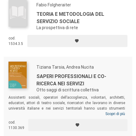
Fabio Folgheraiter
TEORIA E METODOLOGIA DEL
SERVIZIO SOCIALE
La prospettiva di rete
cod.
1534.3.5
Tiziana Tarsia, Andrea Nucita
SAPERI PROFESSIONALI E CO-
RICERCA NEI SERVIZI
Otto saggi di scrittura collettiva
Assistenti sociali, operatori dell’accoglienza, volontari, architetti,
educatori, attori di teatro sociale, ricercatori che lavorano in diverse
università italiane e nei servizi territoriali hanno usato strumenti
partecipativi per interrogarsi sulla conoscenza che si costruisce nei
Scopri di più
rispettivi ambiti di
expertise
e sulla possibilità di contaminarla in una
cod.
logica di co-ricerca. Ne sono risultate piste di ricerca sociale sulle
1130.369
povertà, le migrazioni forzate, la salute mentale e le dipendenze, la
formazione degli assistenti sociali.