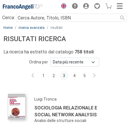
Menu
Cerca:
Main content
Home
ricerca avanzata
risultati
RISULTATI RICERCA
La ricerca ha estratto dal catalogo
758 titoli
Ordina per
1
2
3
4
5
Luigi Tronca
SOCIOLOGIA RELAZIONALE E
SOCIAL NETWORK ANALYSIS
Analisi delle strutture sociali