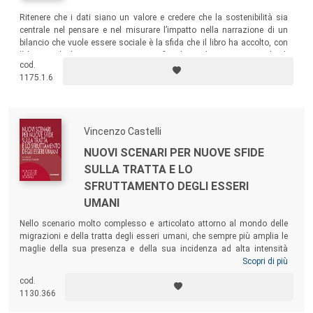
Ritenere che i dati siano un valore e credere che la sostenibilità sia
centrale nel pensare e nel misurare l’impatto nella narrazione di un
bilancio che vuole essere sociale è la sfida che il libro ha accolto, con
l’obiettivo di chiarire con rigore scientifico il social impact, ma anche di
cod.
mostrare praticamente un percorso possibile di strutturazione e
1175.1.6
narrazione del bilancio sociale.
Vincenzo Castelli
NUOVI SCENARI PER NUOVE SFIDE
SULLA TRATTA E LO
SFRUTTAMENTO DEGLI ESSERI
UMANI
Nello scenario molto complesso e articolato attorno al mondo delle
migrazioni e della tratta degli esseri umani, che sempre più amplia le
maglie della sua presenza e della sua incidenza ad alta intensità
criminale nel nostro Paese, questo volume analizza i nuovi scenari del
Scopri di più
fenomeno cercando di coniugarli con le forme attuali della vulnerabilità
cod.
migrante, soprattutto lo sfruttamento lavorativo nelle sue diverse
1130.366
espressioni (dal caporalato in agricoltura, all’accattonaggio, alle
economie illegali, all’assistenza familiare).