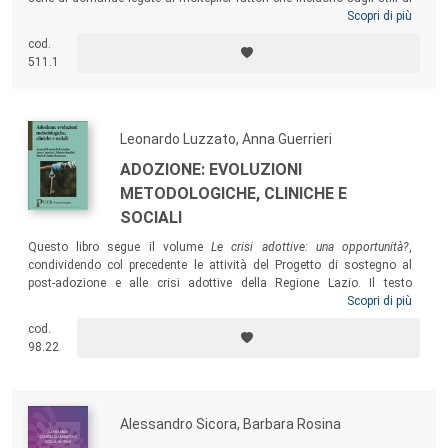
vita. I saggi raccolti in questo volume tentano di rispondere a tali
Scopri di più
interrogativi, proponendo modelli teorici e sperimentali di tali
cod.
problematiche, raccolti per
sentieri
volti a dimostrare come il benessere
511.1
non debba essere parcellizzato, bensì affrontato in una prospettiva
olistica.
Leonardo Luzzato, Anna Guerrieri
ADOZIONE: EVOLUZIONI
METODOLOGICHE, CLINICHE E
SOCIALI
Questo libro segue il volume
Le crisi adottive: una opportunità?
,
condividendo col precedente le attività del Progetto di sostegno al
post-adozione e alle crisi adottive della Regione Lazio. Il testo
costituisce uno strumento di approfondimento che parte dal primo
Scopri di più
rapporto sul progetto e lo sottopone a un esame sotto una lente di
cod.
ingrandimento, con l’idea di poter diventare una proposta periodica di
98.22
riflessione per gli operatori su alcuni degli aspetti del loro lavoro.
Alessandro Sicora, Barbara Rosina