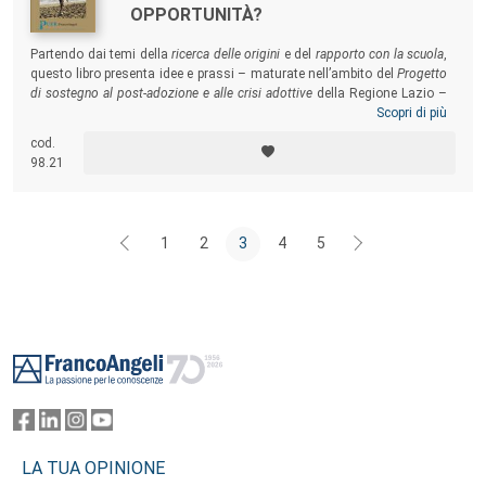
OPPORTUNITÀ?
Partendo dai temi della
ricerca delle origini
e del
rapporto con la scuola
,
questo libro presenta idee e prassi – maturate nell’ambito del
Progetto
di sostegno al post-adozione e alle crisi adottive
della Regione Lazio
–
per intervenire a sostegno delle famiglie adottive, che affrontano
Scopri di più
periodi particolarmente critici e complessi, e degli operatori coinvolti. Il
cod.
libro racconta questo processo, dal monitoraggio delle adozioni,
98.21
attraverso il lavoro clinico con gli utenti e quello di supervisione con gli
operatori, per arrivare ad alcune riflessioni metodologiche.
1
2
3
4
5
Footer
LA TUA OPINIONE