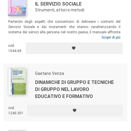
IL SERVIZIO SOCIALE
Strumenti, attori e metodi
Partendo dagli aspetti che consentono di delineare i contorni del
Servizio Sociale e dai mutamenti che stanno caratterizzando il
sistema dei servizi alla persona nel nostro paese, il manuale affronta
le tematiche che un assistente sociale dovrebbe padroneggiare per
Scopri di più
l’esercizio del ruolo professionale: dai modelli teorici al metodo, dai
cod.
principi e valori agli strumenti di lavoro, dalle funzioni che connotano
1044.68
la professione alle diverse tipologie di intervento.
Gaetano Venza
DINAMICHE DI GRUPPO E TECNICHE
DI GRUPPO NEL LAVORO
EDUCATIVO E FORMATIVO
cod.
1240.301