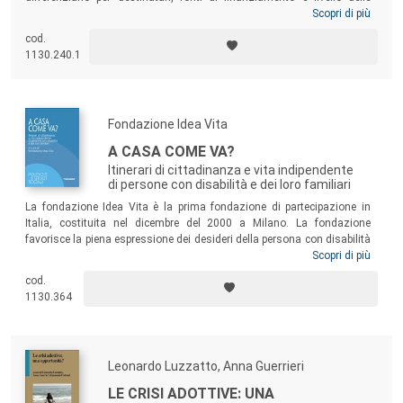
prestazioni. Il Metodo Aperto di Coordinamento-MAC ha come obiettivo
Scopri di più
proprio la realizzazione del raccordo delle politiche sociali europee,
cod.
individuando le
best practices
implementate a livello nazionale.
1130.240.1
Sostenibilità, inclusione e coesione sociale, cittadinanza attiva e
sussidiarietà sono gli obiettivi imprescindibili per la realizzazione di
sistemi di
welfare
capaci di realizzare il passaggio dalla protezione
alla responsabilità sociale e di fronteggiare le sfide dell’era globale.
Fondazione Idea Vita
A CASA COME VA?
Itinerari di cittadinanza e vita indipendente
di persone con disabilità e dei loro familiari
La fondazione Idea Vita è la prima fondazione di partecipazione in
Italia, costituita nel dicembre del 2000 a Milano. La fondazione
favorisce la piena espressione dei desideri della persona con disabilità
e della sua famiglia con l’obiettivo di costruire percorsi di vita
Scopri di più
indipendente in stretta connessione con tutte le risorse disponibili del
cod.
territorio. Questo volume nasce dal lavoro quotidiano della
1130.364
fondazione, in particolare dagli incontri periodici di confronto con
persone con disabilità, genitori, fratelli e sorelle.
Leonardo Luzzatto, Anna Guerrieri
LE CRISI ADOTTIVE: UNA