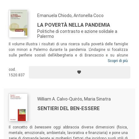
Emanuela Chiodo, Antonella Coco
LA POVERTÀ NELLA PANDEMIA
Politiche di contrasto e azione solidale a
Palermo
Il volume illustra i risultati di una ricerca sulla povertà delle famiglie
con minori a Palermo durante la pandemia. L’indagine si focalizza
sulle periferie sociali dell’Albergheria e di Brancaccio e su alcune
strategie di contrasto messe in atto nel welfare locale e comunitario
Scopri di più
durante l’emergenza sanitaria. L’evento pandemico, in questo lavoro,
cod.
costituisce un fattore di svelamento di condizioni di svantaggio
1520.837
rimaste, fino al suo verificarsi, almeno in parte nascoste o poco visibili.
William A. Calvo-Quirós, Maria Sinatra
SENTIERI DEL BEN-ESSERE
Il concetto di
benessere
oggi abbraccia diverse dimensioni (fisica,
mentale, emozionale, ambientale, lavorativa e finanziaria) e pone una
serie di domande legate ai molteplici fattori che incidono sugli stili di