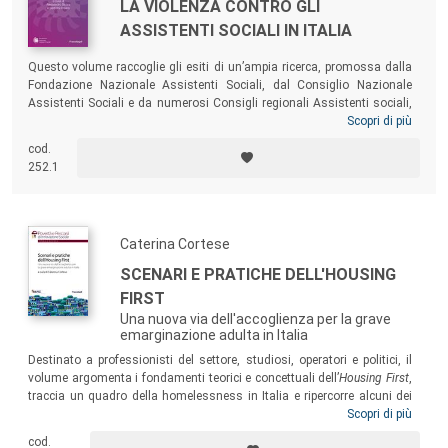
LA VIOLENZA CONTRO GLI
ASSISTENTI SOCIALI IN ITALIA
Questo volume raccoglie gli esiti di un’ampia ricerca, promossa dalla
Fondazione Nazionale Assistenti Sociali, dal Consiglio Nazionale
Assistenti Sociali e da numerosi Consigli regionali Assistenti sociali,
che consente di tracciare un quadro preciso del fenomeno, sempre più
Scopri di più
diffuso, delle aggressioni a danno degli assistenti sociali da parte di
cod.
utenti o di loro familiari. Oltre a descrivere il fenomeno, l’indagine cerca
252.1
di individuare le relative dinamiche e le possibili strategie di
prevenzione e fronteggiamento.
Caterina Cortese
SCENARI E PRATICHE DELL'HOUSING
FIRST
Una nuova via dell'accoglienza per la grave
emarginazione adulta in Italia
Destinato a professionisti del settore, studiosi, operatori e politici, il
volume argomenta i fondamenti teorici e concettuali dell’
Housing First
,
traccia un quadro della homelessness in Italia e ripercorre alcuni dei
principali cambiamenti nei paradigmi di policy cui stiamo assistendo
Scopri di più
nell’ambito del contrasto alla grave marginalità. I contributi compresi
cod.