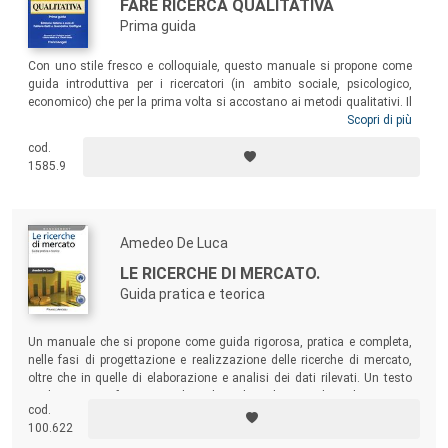
FARE RICERCA QUALITATIVA
Prima guida
Con uno stile fresco e colloquiale, questo manuale si propone come
guida introduttiva per i ricercatori (in ambito sociale, psicologico,
economico) che per la prima volta si accostano ai metodi qualitativi. Il
testo affianca alle indicazioni pratiche per superare le sfide insite nelle
Scopri di più
fasi di progettazione, di raccolta e analisi dei dati, di costruzione e
cod.
comunicazione dei risultati, una ricca bibliografia di approfondimento
1585.9
sugli assunti teorici e metodologici di base della ricerca qualitativa.
Amedeo De Luca
LE RICERCHE DI MERCATO.
Guida pratica e teorica
Un manuale che si propone come guida rigorosa, pratica e completa,
nelle fasi di progettazione e realizzazione delle ricerche di mercato,
oltre che in quelle di elaborazione e analisi dei dati rilevati. Un testo
rivolto sia ai professionisti che agli studenti dei corsi di marketing.
cod.
100.622