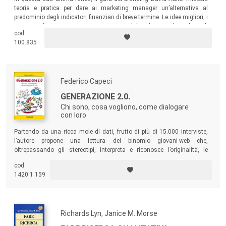
teoria e pratica per dare ai marketing manager un’alternativa al
predominio degli indicatori finanziari di breve termine. Le idee migliori, i
concetti più importanti e vincenti – consolidati da anni di studio e di
cod.
esperienze sul campo – per chi voglia rinfrescare le proprie
100.835
conoscenze, e per chi desideri aggiornarsi in tempi brevi.
Federico Capeci
GENERAZIONE 2.0.
Chi sono, cosa vogliono, come dialogare
con loro
Partendo da una ricca mole di dati, frutto di più di 15.000 interviste,
l’autore propone una lettura del binomio giovani-web che,
oltrepassando gli stereotipi, interpreta e riconosce l’originalità, le
capacità, i valori e l’entusiasmo di un’intera generazione. Una
cod.
generazione che si è costruita la sua identità nel mondo digitale, anzi
1420.1.159
nel
partecipativo
e
collaborativo
web 2.0.
Richards Lyn, Janice M. Morse