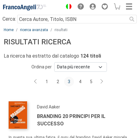
Menu
Cerca:
Main content
Home
ricerca avanzata
risultati
RISULTATI RICERCA
La ricerca ha estratto dal catalogo
124 titoli
Ordina per
1
2
3
4
5
David Aaker
BRANDING 20 PRINCIPI PER IL
SUCCESSO
In questa sua ultima fatica, il guru del branding David Aaker miscela