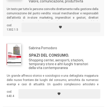
Valore, comunicazione, produttività
Un testo per tutte le persone coinvolte direttamente nella gestione della
comunicazione del punto vendita: visual merchandiser e responsabili
dell’attività di in-store marketing, imprenditori e gestori, direttori
marketing, direttori vendite, trade marketing manager, responsabili di
cod.
rete e capi area. Ma anche per gli studenti universitari che frequentano
1302.1.5
corsi di channel marketing, retail management e store management.
Sabrina Pomodoro
SPAZI DEL CONSUMO.
Shopping center, aeroporti, stazioni,
temporary store e altri luoghi transitori
della vita contemporanea
Un grande affresco storico e sociologico e una dettagliata mappatura
delle nuove frontiere dei luoghi del consumo, arricchita da numerosi
esempi e casi di attualità. Un quadro complessivo articolato e
sfaccettato, che illustra le dimensioni fondanti della città e della
cod.
società di oggi, all’insegna della transitorietà e della mobilità.
640.4