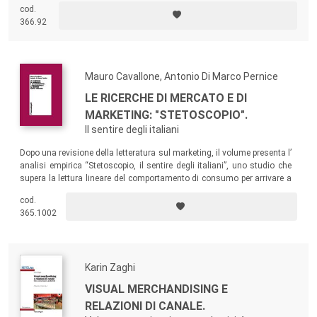
cod.
366.92
Mauro Cavallone, Antonio Di Marco Pernice
LE RICERCHE DI MERCATO E DI
MARKETING: "STETOSCOPIO".
Il sentire degli italiani
Dopo una revisione della letteratura sul marketing, il volume presenta l’
analisi empirica “Stetoscopio, il sentire degli italiani”, uno studio che
supera la lettura lineare del comportamento di consumo per arrivare a
comprendere come la percezione della situazione sociale, economica e
cod.
politica del Paese impatti sul “soggetto consumatore”.
365.1002
Karin Zaghi
VISUAL MERCHANDISING E
RELAZIONI DI CANALE.