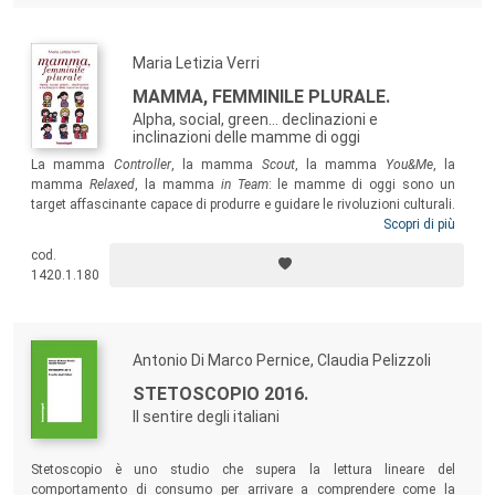
Maria Letizia Verri
MAMMA, FEMMINILE PLURALE.
Alpha, social, green... declinazioni e
inclinazioni delle mamme di oggi
La mamma
Controller
, la mamma
Scout
, la mamma
You&Me
, la
mamma
Relaxed
, la mamma
in Team
: le mamme di oggi sono
un
target affascinante capace di produrre e guidare le rivoluzioni culturali.
Questo saggio vuole offrire a tutti coloro che quotidianamente si
Scopri di più
confrontano con le mamme una strada interpretativa per
cod.
comprenderne a fondo bisogni e desideri e imparare a rapportarsi con
1420.1.180
loro, o meglio con “ciascuna” di loro, in modo sintonico ed efficace.
Antonio Di Marco Pernice, Claudia Pelizzoli
STETOSCOPIO 2016.
Il sentire degli italiani
Stetoscopio è uno studio che supera la lettura lineare del
comportamento di consumo per arrivare a comprendere come la