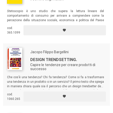
Stetoscopio
è uno studio che supera la lettura lineare del
comportamento di consumo per arrivare a comprendere come la
percezione della situazione sociale, economica e politica del Paese
impatti sul “soggetto consumatore”.
cod.
365.1099
Jacopo Filippo Bargellini
DESIGN TRENDSETTING.
Capire le tendenze per creare prodotti di
successo
Che cos’è una tendenza? Chi fa tendenza? Come si fa a trasformare
una tendenza in un prodotto o in un servizio? Il primo testo che spiega
in maniera chiara quale sia il percorso che un
design trendsetter
deve
intraprendere per capire la dinamica delle tendenze e tradurle in
cod.
suggerimenti per prodotti innovativi.
1060.265