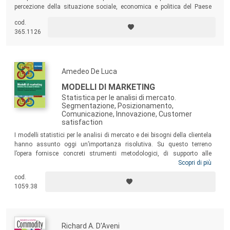
percezione della situazione sociale, economica e politica del Paese
impatti sul “soggetto consumatore”. In questo libro si riportano i
cod.
risultati relativi alla ricerca condotta durante il 2015, presentando una
365.1126
fotografia dell’attuale scenario messa a confronto con i dati emersi
nelle precedenti indagini.
Amedeo De Luca
MODELLI DI MARKETING
Statistica per le analisi di mercato.
Segmentazione, Posizionamento,
Comunicazione, Innovazione, Customer
satisfaction
I modelli statistici per le analisi di mercato e dei bisogni della clientela
hanno assunto oggi un’importanza risolutiva. Su questo terreno
l’opera fornisce concreti strumenti metodologici, di supporto alle
decisioni aziendali e alle strategie di marketing dell’impresa. Un testo
Scopri di più
per gli studenti dei corsi di laurea in Scienze Statistiche, Marketing e
cod.
Comunicazione, i Master in Data Science, i Data scientist e gli analisti
1059.38
di Data mining, i professionisti di ricerche di mercato, i Crm e BI
Analyst.
Richard A. D'Aveni