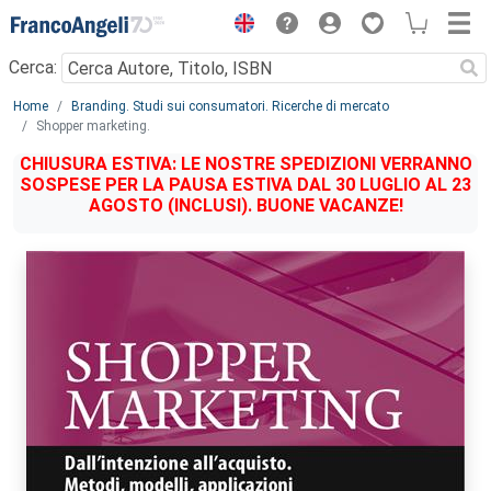
Menu
Cerca:
Main content
Home
Branding. Studi sui consumatori. Ricerche di mercato
Shopper marketing.
CHIUSURA ESTIVA: LE NOSTRE SPEDIZIONI VERRANNO
SOSPESE PER LA PAUSA ESTIVA DAL 30 LUGLIO AL 23
AGOSTO (INCLUSI). BUONE VACANZE!