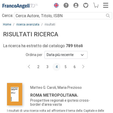
Menu
Cerca:
Main content
Home
ricerca avanzata
risultati
RISULTATI RICERCA
La ricerca ha estratto dal catalogo
789 titoli
Ordina per
2
3
4
5
6
Matteo G. Caroli, Maria Prezioso
ROMA METROPOLITANA.
Prospettive regionali e ipotesi cross-
border d'area vasta
I risultati di una ricerca volta ad affrontare il tema della Capitale e delle