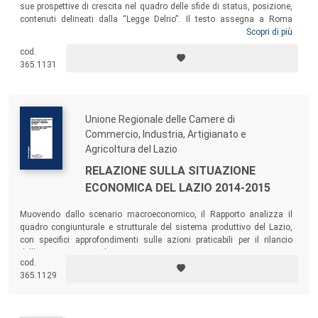
sue prospettive di crescita nel quadro delle sfide di status, posizione,
contenuti delineati dalla “Legge Delrio”. Il testo assegna a Roma
Capitale Città Metropolitana, alla Regione che la integra a livello
Scopri di più
nazionale, ai territori e alle imprese, una posizione centrale nella
cod.
politica europea, sottolineandone il dato fisiologico distintivo nelle
365.1131
sfide innovative assunte dal Paese.
Unione Regionale delle Camere di
Commercio, Industria, Artigianato e
Agricoltura del Lazio
RELAZIONE SULLA SITUAZIONE
ECONOMICA DEL LAZIO 2014-2015
Muovendo dallo scenario macroeconomico, il Rapporto analizza il
quadro congiunturale e strutturale del sistema produttivo del Lazio,
con specifici approfondimenti sulle azioni praticabili per il rilancio
dell’economia regionale.
cod.
365.1129