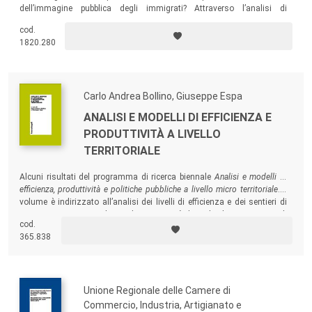
dell’immagine pubblica degli immigrati? Attraverso l’analisi di
quotidiani italiani e approfondimenti tematici, il volume mette in rilievo
cod.
quali siano gli attori sociali, le aree tematiche e le “parole” che
1820.280
concorrono alla formazione del senso comune e della nostra
percezione della realtà.
Carlo Andrea Bollino, Giuseppe Espa
ANALISI E MODELLI DI EFFICIENZA E
PRODUTTIVITÀ A LIVELLO
TERRITORIALE
Alcuni risultati del programma di ricerca biennale
Analisi e modelli di
efficienza, produttività e politiche pubbliche a livello micro territoriale
. Il
volume è indirizzato all’analisi dei livelli di efficienza e dei sentieri di
crescita economica utilizzando come unità di analisi le ripartizioni sub
cod.
provinciali (SLL, Comuni, Città metropolitane).
365.838
Unione Regionale delle Camere di
Commercio, Industria, Artigianato e