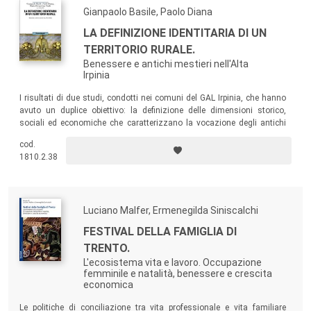
Gianpaolo Basile, Paolo Diana
LA DEFINIZIONE IDENTITARIA DI UN
TERRITORIO RURALE.
Benessere e antichi mestieri nell'Alta
Irpinia
I risultati di due studi, condotti nei comuni del GAL Irpinia, che hanno
avuto un duplice obiettivo: la definizione delle dimensioni storico,
sociali ed economiche che caratterizzano la vocazione degli antichi
mestieri e dell’artigianato artistico e la descrizione dei tratti salienti
cod.
che contraddistinguono il settore economico legato al benessere
1810.2.38
psico-fisico in tale territorio.
Luciano Malfer, Ermenegilda Siniscalchi
FESTIVAL DELLA FAMIGLIA DI
TRENTO.
L'ecosistema vita e lavoro. Occupazione
femminile e natalità, benessere e crescita
economica
Le politiche di conciliazione tra vita professionale e vita familiare