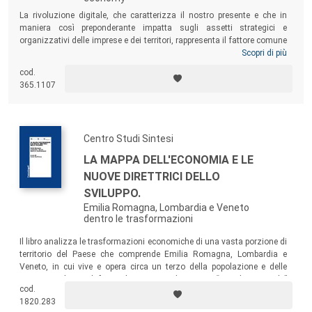
La rivoluzione digitale, che caratterizza il nostro presente e che in
maniera così preponderante impatta sugli assetti strategici e
organizzativi delle imprese e dei territori, rappresenta il fattore comune
alla base delle riflessioni che accompagnano il volume, che si prefigge
Scopri di più
l’obiettivo di dimostrare quale sia la natura e l’intensità del legame tra
cod.
imprenditorialità
,
marketing
e
innovazione
, attraverso l’analisi di
365.1107
contributi teorici e casi di studio.
Centro Studi Sintesi
LA MAPPA DELL'ECONOMIA E LE
NUOVE DIRETTRICI DELLO
SVILUPPO.
Emilia Romagna, Lombardia e Veneto
dentro le trasformazioni
Il libro analizza le trasformazioni economiche di una vasta porzione di
territorio del Paese che comprende Emilia Romagna, Lombardia e
Veneto, in cui vive e opera circa un terzo della popolazione e delle
imprese italiane. Il fatto che i vertici di questo “grande triangolo”
cod.
coincidano con tre delle nascenti Città metropolitane (Bologna, Milano
1820.283
e Venezia) offre lo spunto per riflettere sull’identità e sul futuro di