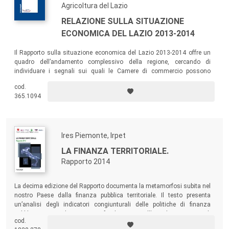
Agricoltura del Lazio
RELAZIONE SULLA SITUAZIONE
ECONOMICA DEL LAZIO 2013-2014
Il Rapporto sulla situazione economica del Lazio 2013-2014 offre un
quadro dell’andamento complessivo della regione, cercando di
individuare i segnali sui quali le Camere di commercio possono
attivare azioni di supporto per lo sviluppo delle imprese e delle
cod.
economie territoriali.
365.1094
Ires Piemonte, Irpet
LA FINANZA TERRITORIALE.
Rapporto 2014
La decima edizione del Rapporto documenta la metamorfosi subita nel
nostro Paese dalla finanza pubblica territoriale. Il testo presenta
un’analisi degli indicatori congiunturali delle politiche di finanza
pubblica territoriale, un approfondimento sull’attuale processo di
cod.
riforma delle città metropolitane italiane e un punto sullo stato di