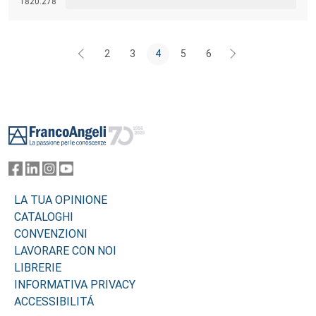
1820.278
attuazione del Fiscal Compact in alcuni Paesi europei.
2
3
4
5
6
Footer
LA TUA OPINIONE
CATALOGHI
CONVENZIONI
LAVORARE CON NOI
LIBRERIE
INFORMATIVA PRIVACY
ACCESSIBILITÁ