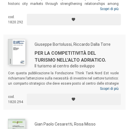
historic city markets through strengthening relationships among
them, improving governance and synergies among public institutions,
Scopri di più
market operators and experts and valorising high quality agro food
cod.
and artistic handicraft productions. The present publication was
1820.292
finalized for disseminating the scientific results of the work was done
about the definition and selection of guidelines concerning markets
and their development.
Giuseppe Bortolussi, Riccardo Dalla Torre
PER LA COMPETITIVITÀ DEL
TURISMO NELL'ALTO ADRIATICO.
Il turismo al centro dello sviluppo
Con questa pubblicazione la Fondazione Think Tank Nord Est vuole
richiamare l’attenzione sulla necessità di investire nel settore turistico:
un comparto strategico che deve essere posto al centro delle strategie
di sviluppo dei prossimi anni. Per far sì che l’Alto Adriatico rimanga
Scopri di più
una delle aree più visitate al mondo bisogna continuare a sostenere le
cod.
attività turistiche, in quanto volano di crescita per tutte le altre attività
1820.294
economiche e quindi per tutto il territorio del Nord Est.
Gian Paolo Cesaretti, Rosa Misso