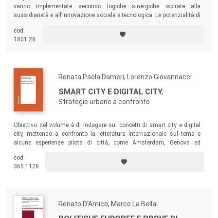
vanno implementate secondo logiche sinergiche ispirate alla
sussidiarietà e all’innovazione sociale e tecnologica. Le potenzialità di
queste azioni per rinforzare le politiche di sviluppo locale sono rilevanti
cod.
per sostenere i livelli di occupazione femminile, i tassi di natalità, il
1801.28
benessere delle famiglie, ma nel contempo anche la produttività
aziendale.
Renata Paola Dameri, Lorenzo Giovannacci
SMART CITY E DIGITAL CITY.
Strategie urbane a confronto
Obiettivo del volume è di indagare sui concetti di smart city e digital
city, mettendo a confronto la letteratura internazionale sul tema e
alcune esperienze pilota di città, come Amsterdam, Genova ed
Helsinki, che stanno implementando una strategia smart o digital.
cod.
365.1128
Renato D'Amico, Marco La Bella