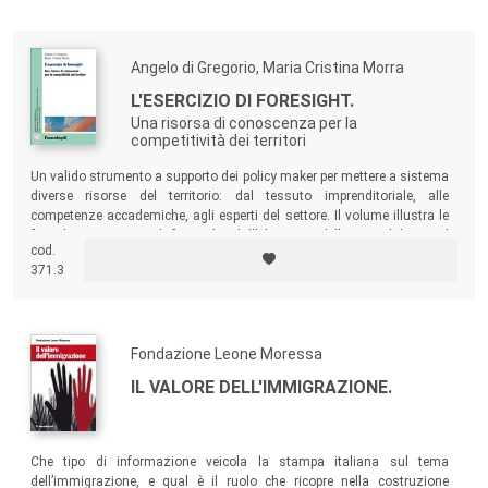
questo territorio.
Angelo di Gregorio, Maria Cristina Morra
L'ESERCIZIO DI FORESIGHT.
Una risorsa di conoscenza per la
competitività dei territori
Un valido strumento a supporto dei policy maker per mettere a sistema
diverse risorse del territorio: dal tessuto imprenditoriale, alle
competenze accademiche, agli esperti del settore. Il volume illustra le
fasi di un esercizio di foresight, dall’ideazione della metodologia, al
cod.
coordinamento degli esperti e alla valutazione delle considerazioni
371.3
finali, riportando un caso applicato al settore nautico diportistico.
Fondazione Leone Moressa
IL VALORE DELL'IMMIGRAZIONE.
Che tipo di informazione veicola la stampa italiana sul tema
dell’immigrazione, e qual è il ruolo che ricopre nella costruzione