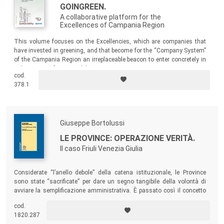
GOINGREEN.
A collaborative platform for the
Excellences of Campania Region
This volume focuses on the Excellencies, which are companies that
have invested in greening, and that become for the “Company System”
of the Campania Region an irreplaceable beacon to enter concretely in
a dimension of sustainability.
cod.
378.1
Giuseppe Bortolussi
LE PROVINCE: OPERAZIONE VERITÀ.
Il caso Friuli Venezia Giulia
Considerate “l’anello debole” della catena istituzionale, le Province
sono state “sacrificate” per dare un segno tangibile della volontà di
avviare la semplificazione amministrativa. È passato così il concetto
dell’inutilità delle Province, che si è consolidato grazie una lunga serie
cod.
di luoghi comuni che questo libro contribuisce a smentire.
1820.287