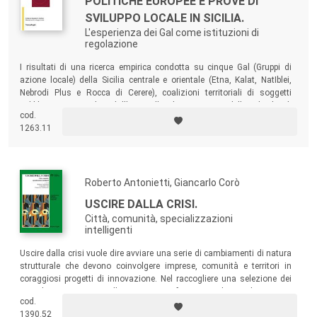
POLITICHE EUROPEE E PROVE DI
SVILUPPO LOCALE IN SICILIA.
L'esperienza dei Gal come istituzioni di
regolazione
I risultati di una ricerca empirica condotta su cinque Gal (Gruppi di
azione locale) della Sicilia centrale e orientale (Etna, Kalat, NatIblei,
Nebrodi Plus e Rocca di Cerere), coalizioni territoriali di soggetti
pubblici e privati volute dall’Ue per l’implementazione delle politiche di
cod.
«sviluppo rurale».
1263.11
Roberto Antonietti, Giancarlo Corò
USCIRE DALLA CRISI.
Città, comunità, specializzazioni
intelligenti
Uscire dalla crisi vuole dire avviare una serie di cambiamenti di natura
strutturale che devono coinvolgere imprese, comunità e territori in
coraggiosi progetti di innovazione. Nel raccogliere una selezione dei
contributi presentati alla XXXV Conferenza italiana di Scienze
cod.
Regionali, questo volume propone un percorso di analisi sulla
1390.52
strategia smart specialization e sul ruolo economico dei territori nei