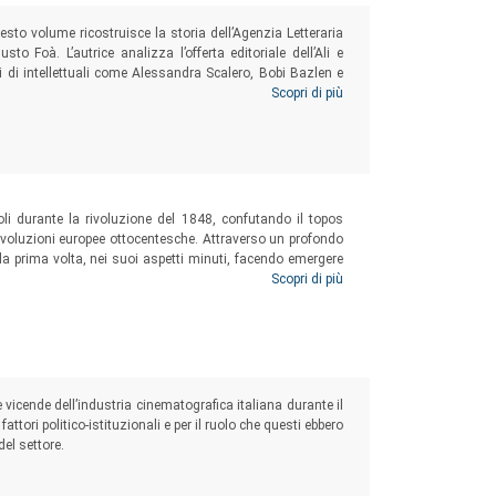
sto volume ricostruisce la storia dell’Agenzia Letteraria
o Foà. L’autrice analizza l’offerta editoriale dell’Ali e
fici di intellettuali come Alessandra Scalero, Bobi Bazlen e
riflessioni sulle agenzie letterarie nel più ampio orizzonte
Scopri di più
poli durante la rivoluzione del 1848, confutando il topos
rivoluzioni europee ottocentesche. Attraverso un profondo
 la prima volta, nei suoi aspetti minuti, facendo emergere
e, cruciale per l’apprendimento delle forme della politica
Scopri di più
e vicende dell’industria cinematografica italiana durante il
fattori politico-istituzionali e per il ruolo che questi ebbero
el settore.