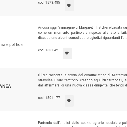
autentico dono celeste.
cod. 1573.485
Ancora oggi l’immagine di Margaret Thatcher è basata su s
come un momento particolare rispetto alla storia br
discussione alcuni consolidati pregiudizi riguardanti l’att
originale, equilibrata e innovativa di diversi aspetti della
na e politica
Reagan e del suo europeismo.
cod. 1581.42
Il libro racconta la storia del comune etneo di Misterbi
stravolse il suo territorio, creando squilibri territoriali,
dall’affermarsi di una nuova classe dirigente, che tentò di
ANEA
spazi di raccordo urbano e di socialità. Una storia che 
anche l’occasione per riaprire il cantiere della storia politi
cod. 1501.177
Partendo dall’analisi dello spazio agrario, sociale e pol