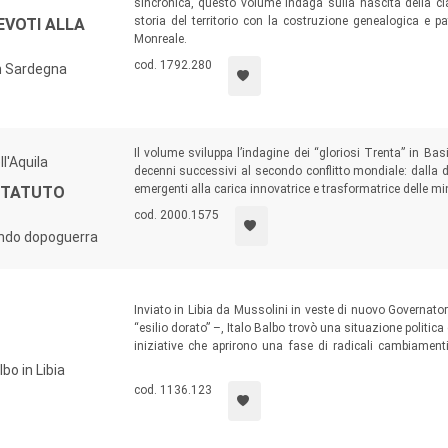
sincronica, questo volume indaga sulla nascita della c
storia del territorio con la costruzione genealogica e pat
EVOTI ALLA
Monreale.
cod. 1792.280
in Sardegna
Il volume sviluppa l’indagine dei “gloriosi Trenta” in Basi
l'Aquila
decenni successivi al secondo conflitto mondiale: dalla d
emergenti alla carica innovatrice e trasformatrice delle m
STATUTO
cod. 2000.1575
condo dopoguerra
Inviato in Libia da Mussolini in veste di nuovo Governat
“esilio dorato” –, Italo Balbo trovò una situazione politica
iniziative che aprirono una fase di radicali cambiamenti a
Questo volume prende in esame l’operato del Governatore f
bo in Libia
sue caratteristiche e contraddizioni da una prospettiva nuov
cod. 1136.123