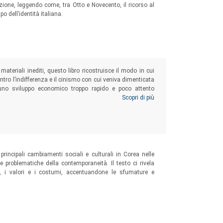
ione, leggendo come, tra Otto e Novecento, il ricorso al
o dell’identità italiana.
materiali inediti, questo libro ricostruisce il modo in cui
ntro l’indifferenza e il cinismo con cui veniva dimenticata
 uno sviluppo economico troppo rapido e poco attento
e un monito a non sacrificare il rispetto per l’essere umano
Scopri di più
i e disuguaglianze e, sulla lunga distanza, insostenibile.
principali cambiamenti sociali e culturali in Corea nelle
le problematiche della contemporaneità. Il testo ci rivela
li, i valori e i costumi, accentuandone le sfumature e