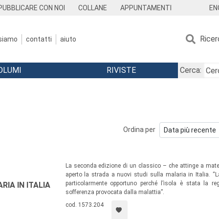
EN
PUBBLICARE CON NOI
COLLANE
APPUNTAMENTI
Ricer
 siamo
contatti
aiuto
OLUMI
RIVISTE
Cerca:
Ordina per
La seconda edizione di un classico – che attinge a materi
aperto la strada a nuovi studi sulla malaria in Italia. 
particolarmente opportuno perché l’isola è stata la reg
IA IN ITALIA
sofferenza provocata dalla malattia”.
cod. 1573.204