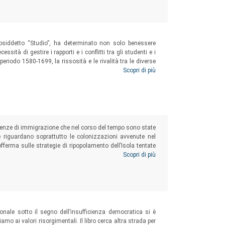
cosiddetto “Studio”, ha determinato non solo benessere
sità di gestire i rapporti e i conflitti tra gli studenti e i
periodo 1580-1699, la rissosità e le rivalità tra le diverse
ative sentenze della Corte pretoria del Podestà, sia le
Scopri di più
mpatto sulla vita della città e dello Studio stesso.
perienze di immigrazione che nel corso del tempo sono state
e riguardano soprattutto le colonizzazioni avvenute nel
fferma sulle strategie di ripopolamento dell’Isola tentate
ttito che, su questo tema, tornò ad essere vivace verso la
Scopri di più
zionale sotto il segno dell’insufficienza democratica si è
amo ai valori risorgimentali. Il libro cerca altra strada per