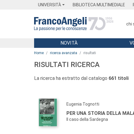
Menu
Main content
Footer
Menu
UNIVERSITÀ
BIBLIOTECA MULTIMEDIALE
chi
NOVITÀ
V
Main content
Home
ricerca avanzata
risultati
RISULTATI RICERCA
La ricerca ha estratto dal catalogo
661 titoli
Eugenia Tognotti
PER UNA STORIA DELLA MALAR
Il caso della Sardegna