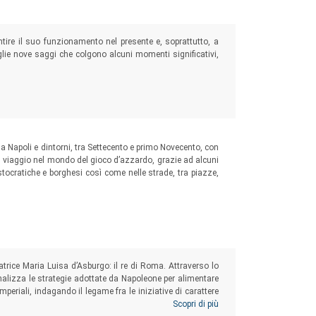
ntire il suo funzionamento nel presente e, soprattutto, a
glie nove saggi che colgono alcuni momenti significativi,
” a Napoli e dintorni, tra Settecento e primo Novecento, con
Un viaggio nel mondo del gioco d’azzardo, grazie ad alcuni
ristocratiche e borghesi così come nelle strade, tra piazze,
atrice Maria Luisa d’Asburgo: il re di Roma. Attraverso lo
alizza le strategie adottate da Napoleone per alimentare
mperiali, indagando il legame fra le iniziative di carattere
 e l’elaborazione del mito del fanciullo, celebrato come
Scopri di più