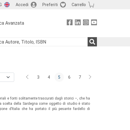
G
Accedi
Preferiti
Carrello
ca Avanzata
3
4
5
6
7
ali e fonti solitamente trascurati dagli storici –, che ha
“La scelta della Sardegna come oggetto di studio è stato
ione d’Italia che ha portato il più pesante fardello di