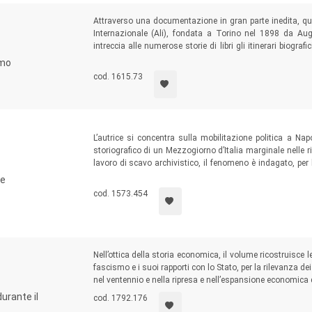
Attraverso una documentazione in gran parte inedita, que
Internazionale (Ali), fondata a Torino nel 1898 da August
intreccia alle numerose storie di libri gli itinerari biogra
Adriano Olivetti, fornendo un contributo alle pioneristiche 
smo
di una storia globale della cultura.
cod. 1615.73
L’autrice si concentra sulla mobilitazione politica a Na
storiografico di un Mezzogiorno d’Italia marginale nelle 
lavoro di scavo archivistico, il fenomeno è indagato, per
l’affresco di un momento di intensa partecipazione popolar
ne
moderna.
cod. 1573.454
Nell’ottica della storia economica, il volume ricostruisce l
fascismo e i suoi rapporti con lo Stato, per la rilevanza dei 
nel ventennio e nella ripresa e nell’espansione economica d
urante il
cod. 1792.176