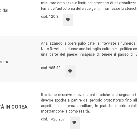
misurare ampiezza e limiti del processo di nazionalizzaz
tema dell’autoctonia delle sue genti informasse lo stereotip
o dal
cod. 120.3
Analizzando le opere pubblicate, le interviste e numerosi 
Nuto Revelli condusse una battaglia culturale e politica co
una parte del paese, incapace di tenere il passo di
all’individuo. Le riflessioni di Revelli ritornano oggi com
tadina
in nome dello sviluppo economico, foriero di contraddizion
cod. 985.39
Il volume descrive le evoluzioni storiche che segnano i 
diverse epoche a partire dal periodo protostorico fino al
aspetti sul sistema familiare, le pratiche matrimonia
TÀ IN COREA
mostrandone la complessità.
cod. 1420.207