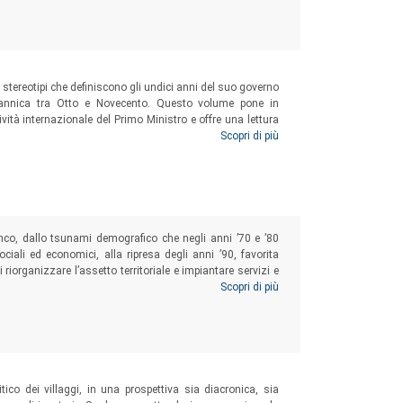
tereotipi che definiscono gli undici anni del suo governo
itannica tra Otto e Novecento. Questo volume pone in
ività internazionale del Primo Ministro e offre una lettura
 politica estera della Thatcher, del suo rapporto con Ronald
Scopri di più
anco, dallo tsunami demografico che negli anni ’70 e ’80
 sociali ed economici, alla ripresa degli anni ’90, favorita
 riorganizzare l’assetto territoriale e impiantare servizi e
ci permette di comprendere la nostra contemporaneità, ma
Scopri di più
ca, per saggiarne nuovi percorsi e verificarne le potenzialità.
itico dei villaggi, in una prospettiva sia diacronica, sia