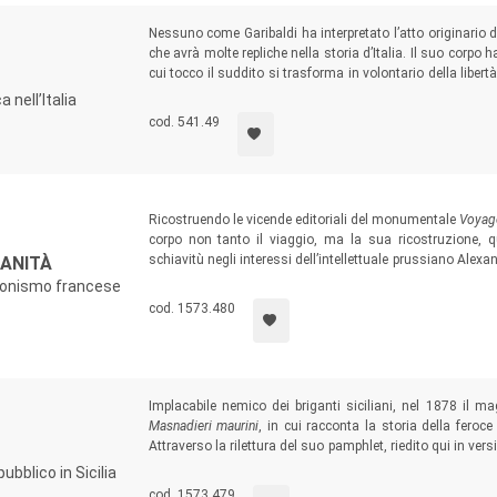
Nessuno come Garibaldi ha interpretato l’atto originario
che avrà molte repliche nella storia d’Italia. Il suo corpo h
cui tocco il suddito si trasforma in volontario della libert
“moltiplica” il suo corpo, donando un’aura di sacralità agl
 nell’Italia
conferire preminenza sociale agli amici e nutrire una religi
cod. 541.49
Ricostruendo le vicende editoriali del monumentale
Voyage
corpo non tanto il viaggio, ma la sua ricostruzione, qu
schiavitù negli interessi dell’intellettuale prussiano Alexa
MANITÀ
grande coerenza per suggerire, in sintonia con gli ambien
zionismo francese
la fine dell’orrore della schiavitù. Una battaglia sulla qu
cod. 1573.480
anni prima della morte.
Implacabile nemico dei briganti siciliani, nel 1878 il 
Masnadieri maurini
, in cui racconta la storia della fero
Attraverso la rilettura del suo pamphlet, riedito qui in ver
volume propone una riflessione a più voci sul brigantagg
ubblico in Sicilia
percezione, spesso controversa, del fenomeno.
cod. 1573.479