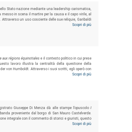
 dello Stato nazione mediante una leadership carismatica,
a messo in scena il martire per la causa e il capo virile, al
à. Attraverso un uso cosciente delle sue reliquie, Garibaldi
i oggetti, per stringere rapporti di fedeltà con i seguaci,
Scopri di più
one politica garibaldina.
 aux régions équinotiales
e il contesto politico in cui prese
esto lavoro illustra la centralità della questione della
nder von Humboldt. Attraverso i suoi scritti, egli operò con
ti dell’abolizionismo francese, una concreta soluzione per
Scopri di più
ale sarebbe non a caso ritornato addirittura nel 1856, pochi
magistrato Giuseppe Di Menza dà alle stampe l’opuscolo
I
ce banda proveniente dal borgo di San Mauro Castelverde.
sione integrale con il commento di storici e giuristi, questo
io isolano, sulle sue molteplici rappresentazioni e sulla
Scopri di più