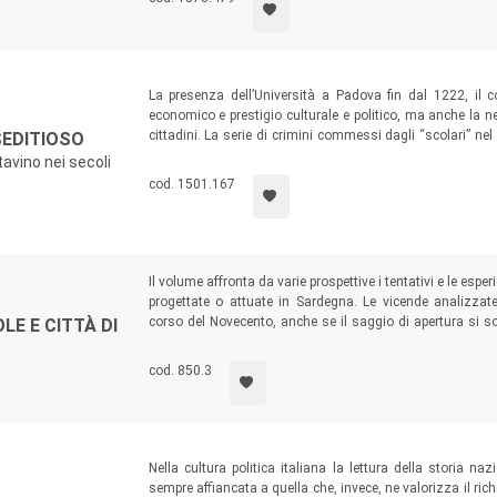
La presenza dell’Università a Padova fin dal 1222, il 
economico e prestigio culturale e politico, ma anche la neces
cittadini. La serie di crimini commessi dagli “scolari” nel 
 SEDITIOSO
“Nazioni”, permettono di comprendere, attraverso le rel
tavino nei secoli
modalità della loro gestione da parte delle Autorità, sia l’i
cod. 1501.167
Il volume affronta da varie prospettive i tentativi e le es
progettate o attuate in Sardegna. Le vicende analizzat
corso del Novecento, anche se il saggio di apertura si so
LE E CITTÀ DI
dai governi piemontesi nel corso del Settecento e sul diba
metà del secolo XIX.
cod. 850.3
Nella cultura politica italiana la lettura della storia na
sempre affiancata a quella che, invece, ne valorizza il richi