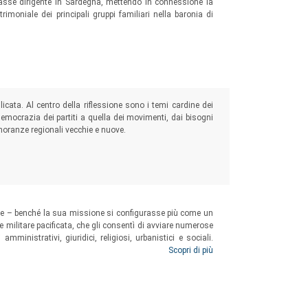
lasse dirigente in Sardegna, mettendo in connessione la
rimoniale dei principali gruppi familiari nella baronia di
licata. Al centro della riflessione sono i temi cardine dei
emocrazia dei partiti a quella dei movimenti, dai bisogni
inoranze regionali vecchie e nuove.
ore – benché la sua missione si configurasse più come un
 e militare pacificata, che gli consentì di avviare numerose
mministrativi, giuridici, religiosi, urbanistici e sociali.
errarese in Libia (1934-1940), volendo gettare luce sulle
Scopri di più
a e inedita: quella libica.