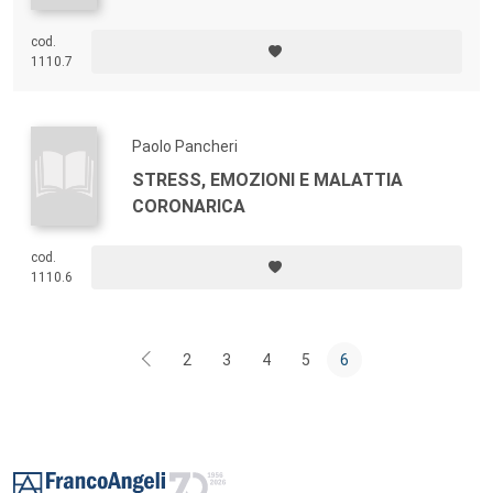
cod.
1110.7
Paolo Pancheri
STRESS, EMOZIONI E MALATTIA
CORONARICA
cod.
1110.6
2
3
4
5
6
Footer