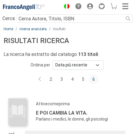
Menu
Cerca:
Main content
Home
ricerca avanzata
risultati
RISULTATI RICERCA
La ricerca ha estratto dal catalogo
113 titoli
Ordina per
2
3
4
5
6
Attivecomeprima
E POI CAMBIA LA VITA.
Parlano i medici, le donne, gli psicologi