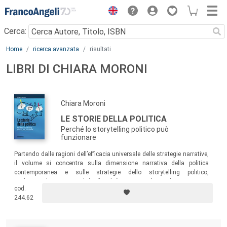
Menu
Cerca:
Main content
Home
ricerca avanzata
risultati
LIBRI DI CHIARA MORONI
Chiara Moroni
LE STORIE DELLA POLITICA
Perché lo storytelling politico può
funzionare
Partendo dalle ragioni dell’efficacia universale delle strategie narrative,
il volume si concentra sulla dimensione narrativa della politica
contemporanea e sulle strategie dello storytelling politico,
evidenziandone potenzialità e fragilità, opportunità e rischi.
cod.
244.62