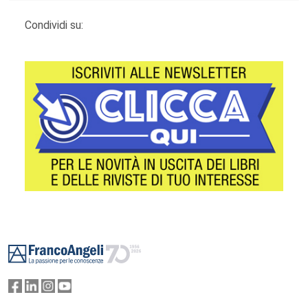
Condividi su:
Footer